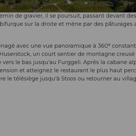
par Stoos Hüttä et Holibrig jusqu'à Metzg, où se
emin de gravier, il se poursuit, passant devant de
bifurque sur la droite et mène par des pâturages 
ménagé avec une vue panoramique à 360° constant
e Huserstock, un court sentier de montagne creusé
 vers le bas jusqu'au Furggeli. Après la cabane al
ension et atteignez le restaurant le plus haut per
 le télésiège jusqu'à Stoos ou retourner au villa