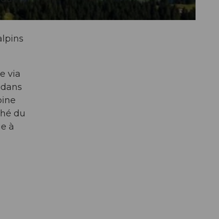
s
alpins
e via
 dans
pine
ché du
ge à