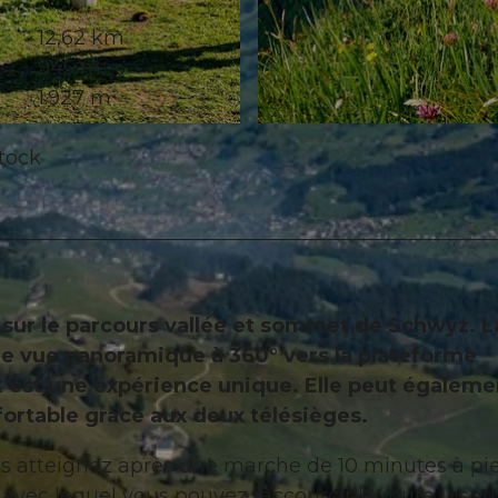
12,62 km
945 m
1.927 m
© Stoos-Muotatal Tourismus, Stoos-Muotatal Tourismu
stock
sur le parcours vallée et sommet de Schwyz. L
e vue panoramique à 360° vers la plateforme
 est une expérience unique. Elle peut égaleme
ortable grâce aux deux télésièges.
us atteignez après une marche de 10 minutes à pie
, avec lequel vous pouvez raccourcir la route jusqu