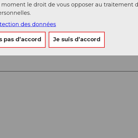
t moment le droit de vous opposer au traitement 
rsonnelles.
otection des données
ck 1903 m - Klingenstock 1935 m - Rot Turm 1852 m
onalpstock 1922 m - Stoos 1300 m
s pas d’accord
Je suis d’accord