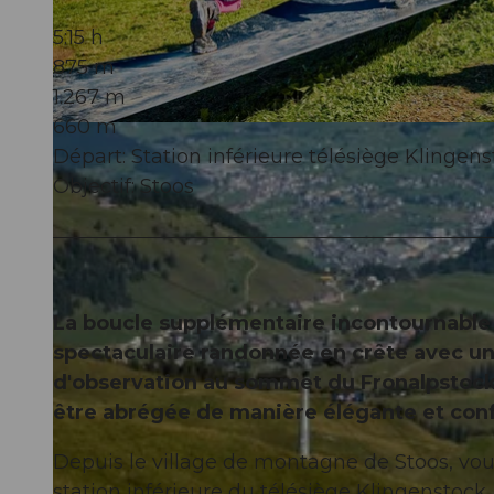
5:15 h
875 m
1.267 m
660 m
© Beat Brechbühl, Stoos-Muotatal Tourismus
Départ: Station inférieure télésiège Klingen
Objectif: Stoos
La boucle supplémentaire incontournable 
spectaculaire randonnée en crête avec un
d'observation au sommet du Fronalpstock
être abrégée de manière élégante et conf
Depuis le village de montagne de Stoos, vo
station inférieure du télésiège Klingenstock