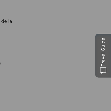
 de la
Travel Guide
s