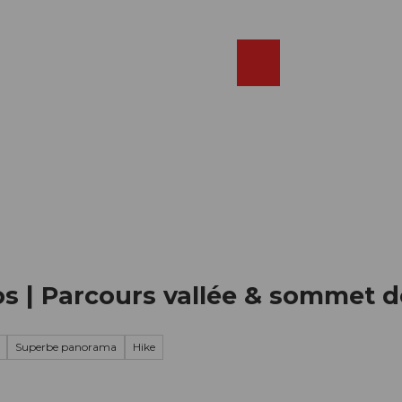
Réserver
FR
Webcams
Recherche
Shop
oos | Parcours vallée & sommet 
Superbe panorama
Hike