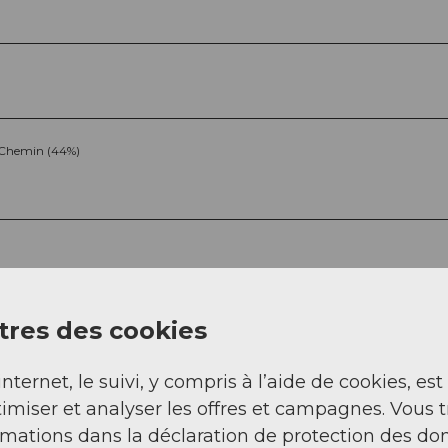
Chemin (44%)
res des cookies
Sep
Oct
Nov
Déc
internet, le suivi, y compris à l’aide de cookies, est
imiser et analyser les offres et campagnes. Vous 
rmations dans la déclaration de protection des do