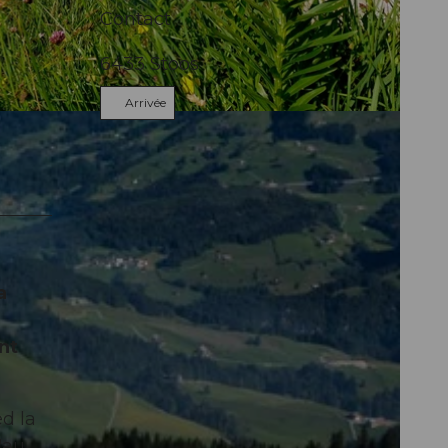
Contact
6433
Stoos
Arrivée
s
a
nt
d la
'au