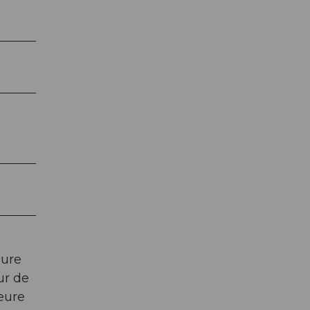
e
eure
ur de
ieure