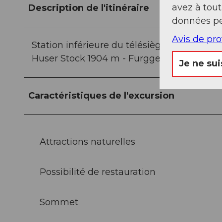
avez à tou
Description de l'itinéraire
données pe
Avis de pr
Station inférieure du télésiège Klingensto
Huser Stock 1904 m - Furggeli 1782 m - Fr
Je ne sui
Caractéristiques de l'excursion
Attractions naturelles
Possibilité de restauration
Sommet