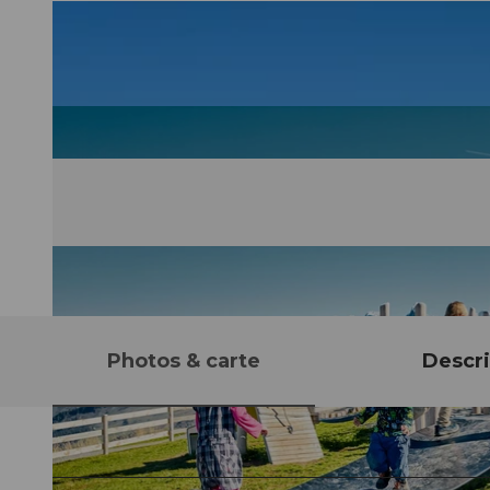
Photos & carte
Descri