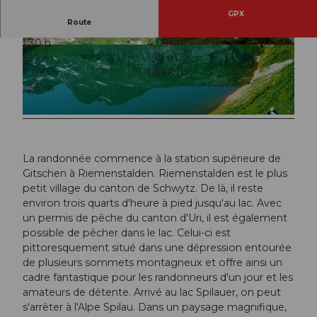
GPX
Route
1:30 h
4,05 km
© FH Furrer, alp-spilau.ch |
CC-BY
© Copyright-Angabe © Michael Meier, stahlseil.
199 m
199 m
ch
1.700 m
1.898 m
198 m
© Wikimedia Commons, Schwyz Tourismus, DSC01618;Friedo
La randonnée commence à la station supérieure de
Gitschen à Riemenstalden. Riemenstalden est le plus
petit village du canton de Schwytz. De là, il reste
environ trois quarts d'heure à pied jusqu'au lac. Avec
un permis de pêche du canton d'Uri, il est également
possible de pêcher dans le lac. Celui-ci est
pittoresquement situé dans une dépression entourée
de plusieurs sommets montagneux et offre ainsi un
cadre fantastique pour les randonneurs d'un jour et les
amateurs de détente. Arrivé au lac Spilauer, on peut
s'arrêter à l'Alpe Spilau. Dans un paysage magnifique,