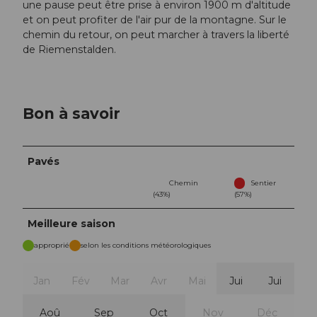
une pause peut être prise à environ 1900 m d'altitude
et on peut profiter de l'air pur de la montagne. Sur le
chemin du retour, on peut marcher à travers la liberté
de Riemenstalden.
Bon à savoir
Pavés
Chemin
Sentier
(43%)
(57%)
Meilleure saison
approprié
selon les conditions météorologiques
Jan
Fév
Mar
Avr
Mai
Jui
Jui
Aoû
Sep
Oct
Nov
Déc