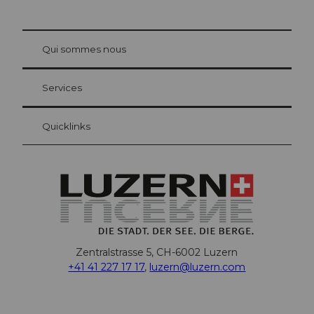
© Be
at Bre
chbü
hl
Qui sommes nous
Carte d’hôte Lucerne
Vos avantages en tant qu'hôte pour la nuit
Services
Quicklinks
Zentralstrasse 5, CH-6002 Luzern
+41 41 227 17 17
,
luzern@luzern.com