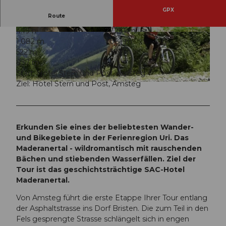
GPX
Route
4:19 h
27,25 km
© ARE, Verein Urner Wanderwege |
CC-BY
© ARE, Verein Urner Wanderwege |
CC-BY
1.082 m
1.081 m
522 m
1.359 m
837 m
Start: Hotel Stern und Post, Amsteg
Ziel: Hotel Stern und Post, Amsteg
© ARE, Verein Urner Wanderwege |
CC-BY
Erkunden Sie eines der beliebtesten Wander-
und Bikegebiete in der Ferienregion Uri. Das
Maderanertal - wildromantisch mit rauschenden
Bächen und stiebenden Wasserfällen. Ziel der
Tour ist das geschichtsträchtige SAC-Hotel
Maderanertal.
Von Amsteg führt die erste Etappe Ihrer Tour entlang
der Asphaltstrasse ins Dorf Bristen. Die zum Teil in den
Fels gesprengte Strasse schlängelt sich in engen