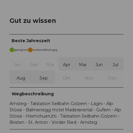
Gut zu wissen
Beste Jahreszeit
geeignet
wetterabhängig
Jan
Feb
Mär
Apr
Mai
Jun
Jul
Aug
Sep
Okt
Nov
Dez
Wegbeschreibung
Amsteg - Talstation Seilbahn Golzern - Lägni - Alp
Stössi - Balmenegg Hotel Maderanertal - Gufern - Alp
Stössi - Heimchuerütti - Talstation Seilbahn Golzern -
Bristen - St. Anton - Vorder Ried - Amsteg