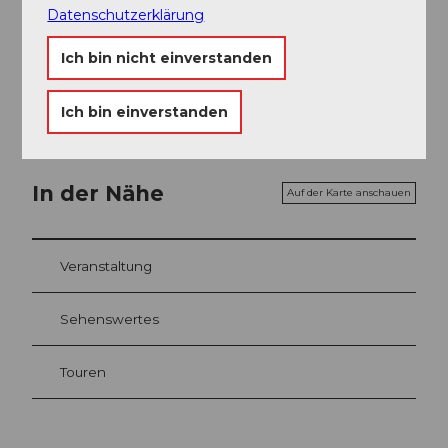
Datenschutzerklärung
Karte
Ich bin nicht einverstanden
Bike- und Wanderkarte des Kantons Uri
Ich bin einverstanden
In der Nähe
Auf der Karte anschauen
Veranstaltung
Sehenswertes
Touren