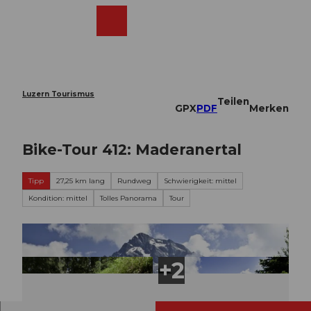
Z
u
Webcams
Merkzettel
Suche
Menü
Shop
m
I
n
h
a
Luzern Tourismus
Teilen
l
GPX
PDF
Merken
t
Bike-Tour 412: Maderanertal
Tipp
27,25 km lang
Rundweg
Schwierigkeit: mittel
Kondition: mittel
Tolles Panorama
Tour