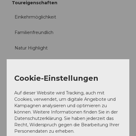
Toureigenschaften
Einkehrmöglichkeit
Familienfreundlich
Natur Highlight
Rundweg
Cookie-Einstellungen
Autor:in
Markus Fehlmann
Auf dieser Website wird Tracking, auch mit
Cookies, verwendet, um digitale Angebote und
Organisation
Kampagnen analysieren und optimieren zu
Verein Urner Wanderwege
können. Weitere Informationen finden Sie in der
Datenschutzerklärung. Sie haben jederzeit das
Unser Tipp
Recht, Widerspruch gegen die Bearbeitung Ihrer
Personendaten zu erheben.
Die Tour ist durchgehend mit Nr. 412 signalisiert.