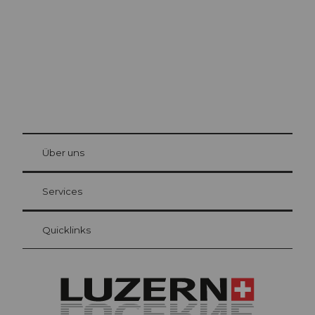
© Be
at Bre
chbü
hl
Über uns
Gästekarte Luzern
Ihre Vorteile als Übernachtungsgast
Services
Quicklinks