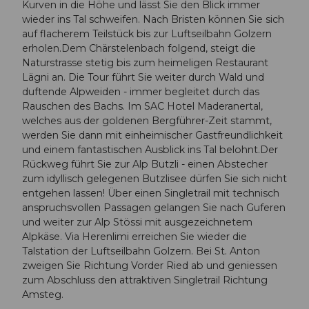
Kurven in die Höhe und lässt Sie den Blick immer
wieder ins Tal schweifen. Nach Bristen können Sie sich
auf flacherem Teilstück bis zur Luftseilbahn Golzern
erholen.Dem Chärstelenbach folgend, steigt die
Naturstrasse stetig bis zum heimeligen Restaurant
Lägni an. Die Tour führt Sie weiter durch Wald und
duftende Alpweiden - immer begleitet durch das
Rauschen des Bachs. Im SAC Hotel Maderanertal,
welches aus der goldenen Bergführer-Zeit stammt,
werden Sie dann mit einheimischer Gastfreundlichkeit
und einem fantastischen Ausblick ins Tal belohnt.Der
Rückweg führt Sie zur Alp Butzli - einen Abstecher
zum idyllisch gelegenen Butzlisee dürfen Sie sich nicht
entgehen lassen! Über einen Singletrail mit technisch
anspruchsvollen Passagen gelangen Sie nach Guferen
und weiter zur Alp Stössi mit ausgezeichnetem
Alpkäse. Via Herenlimi erreichen Sie wieder die
Talstation der Luftseilbahn Golzern. Bei St. Anton
zweigen Sie Richtung Vorder Ried ab und geniessen
zum Abschluss den attraktiven Singletrail Richtung
Amsteg.