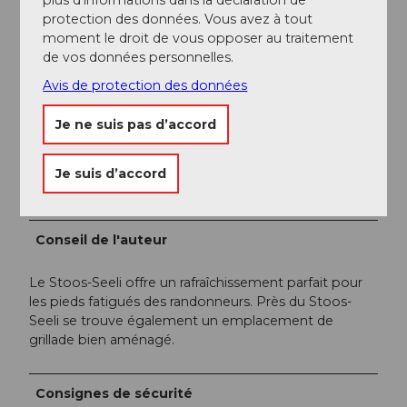
Informations supplémentaires / Liens
protection des données. Vous avez à tout
moment le droit de vous opposer au traitement
Plus d'informations :
stoos.ch
de vos données personnelles.
Avis de protection des données
Auteur(e)
Je ne suis pas d’accord
Stoos-Muotatal Tourismus
Organisation
Je suis d’accord
Schwyzer Wanderwege
Conseil de l'auteur
Le Stoos-Seeli offre un rafraîchissement parfait pour
les pieds fatigués des randonneurs. Près du Stoos-
Seeli se trouve également un emplacement de
grillade bien aménagé.
Consignes de sécurité