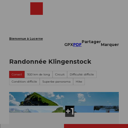
T
o
Webcams
Recherche
Menu
Shop
c
o
n
t
e
Bienvenue à Lucerne
Partager
n
GPX
PDF
Marquer
t
Randonnée Klingenstock
Conseil
9,50 km de long
Circuit
Difficulté: difficile
Condition: difficile
Superbe panorama
Hike