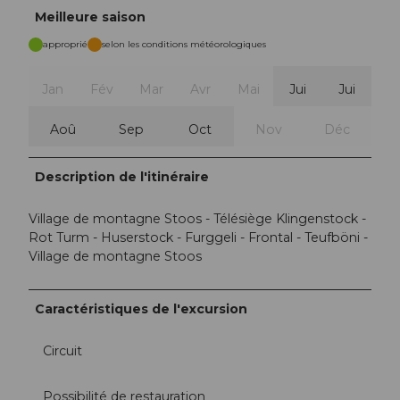
Meilleure saison
approprié
selon les conditions météorologiques
Jan
Fév
Mar
Avr
Mai
Jui
Jui
Aoû
Sep
Oct
Nov
Déc
Description de l'itinéraire
Village de montagne Stoos - Télésiège Klingenstock -
Rot Turm - Huserstock - Furggeli - Frontal - Teufböni -
Village de montagne Stoos
Caractéristiques de l'excursion
Circuit
Possibilité de restauration