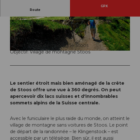
GPX
Route
3:00 h
9,50 km
© Stoos-Muotatal Tourismus, Stoos-Muotatal T
© Stoos-Muotatal Tourismus, Stoos-Muotatal T
757 m
757 m
ourismus
ourismus
1.303 m
1.927 m
624 m
Départ: Village de montagne Stoos
Objectif: Village de montagne Stoos
© Stoos-Muotatal Tourismus, Stoos-Muotatal Tourismus
Le sentier étroit mais bien aménagé de la crête
de Stoos offre une vue à 360 degrés. On peut
apercevoir dix lacs suisses et d'innombrables
sommets alpins de la Suisse centrale.
Avec le funiculaire le plus raide du monde, on atteint le
village de montagne sans voitures de Stoos. Le point
de départ de la randonnée – le Klingenstock – est
accessible par un télésiège. Bien sûr, il est aussi