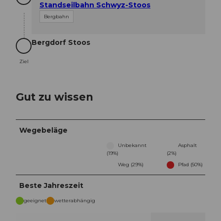
Standseilbahn Schwyz-Stoos
Bergbahn
Bergdorf Stoos
Ziel
Ziel
Gut zu wissen
Wegebeläge
Unbekannt
Asphalt
(19%)
(2%)
Weg (29%)
Pfad (50%)
Beste Jahreszeit
geeignet
wetterabhängig