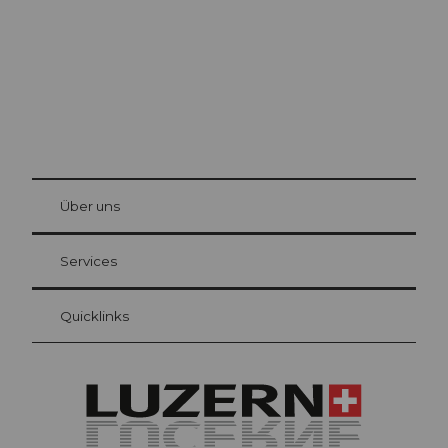
© Be
at Bre
chbü
hl
Über uns
Gästekarte Luzern
Ihre Vorteile als Übernachtungsgast
Services
Quicklinks