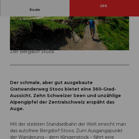
GPX
Route
3:00 h
9,50 km
© Stoos-Muotatal Tourismus, Stoos-Muotatal T
© Stoos-Muotatal Tourismus, Stoos-Muotatal T
757 m
757 m
ourismus
ourismus
1.303 m
1.927 m
624 m
Start: Bergdorf Stoos
Ziel: Bergdorf Stoos
© Stoos-Muotatal Tourismus, Stoos-Muotatal Tourismus
Der schmale, aber gut ausgebaute
Gratwanderweg Stoos bietet eine 360-Grad-
Aussicht. Zehn Schweizer Seen und unzählige
Alpengipfel der Zentralschweiz erspäht das
Auge.
Mit der steilsten Standseilbahn der Welt erreicht man
das autofreie Bergdorf Stoos. Zum Ausgangspunkt
der Wanderung – dem Klingenstock – fährt eine