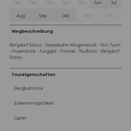
Jan
Feb
Mär
Apr
Mai
Jun
Jul
Aug
Sep
Okt
Nov
Dez
Wegbeschreibung
Bergdorf Stoos - Sesselbahn Klingenstock - Rot Turm
- Huserstock - Furggeli - Frontal - Teufböni - Bergdorf
Stoos
Toureigenschaften
Bergbahntour
Einkehrmöglichkeit
Gipfel