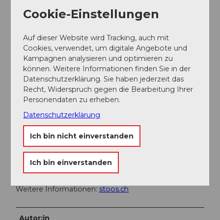
der Luftseilbahn Morschach-Stoos sind
Cookie-Einstellungen
Parkmöglichkeiten vorhanden.
Öffentliche Verkehrsmittel
Auf dieser Website wird Tracking, auch mit
Mit dem Zug bis Bahnhof Schwyz-Seewen,dann mit
Cookies, verwendet, um digitale Angebote und
dem Bus bis zur Talstation der grossen Standseilbahn
Kampagnen analysieren und optimieren zu
Schwyz-Stoos (Linie 1 Schwyz - Muotathal)oder mit
können. Weitere Informationen finden Sie in der
dem Zug bis Bahnhof SBB Brunnen, dann mitdem
Datenschutzerklärung. Sie haben jederzeit das
Bus bis zur Talstation der kleinen Luftseilbahn
Recht, Widerspruch gegen die Bearbeitung Ihrer
Morschach-Stoos.Mit dem Zug bis Bahnhof Schwyz-
Personendaten zu erheben.
Seewen,dann mit dem Bus bis zur Talstation der
grossen Standseilbahn Schwyz-Stoos (Linie 1 Schwyz -
Datenschutzerklärung
Muotathal)oder mit dem Zug bis Bahnhof SBB
Brunnen, dann mitdem Bus bis zur Talstation der
Ich bin nicht einverstanden
kleinen Luftseilbahn Morschach-Stoos.
Ich bin einverstanden
Weitere Infos / Links
Weitere Informationen:
stoos.ch
Autor:in