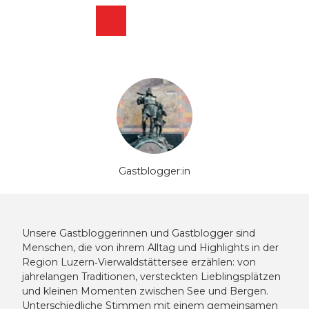
Z
u
Webcams
Merkzettel
Suche
Menü
Shop
m
I
n
h
a
l
t
Gastblogger:in
Unsere Gastbloggerinnen und Gastblogger sind
Menschen, die von ihrem Alltag und Highlights in der
Region Luzern‑Vierwaldstättersee erzählen: von
jahrelangen Traditionen, versteckten Lieblingsplätzen
und kleinen Momenten zwischen See und Bergen.
Unterschiedliche Stimmen mit einem gemeinsamen