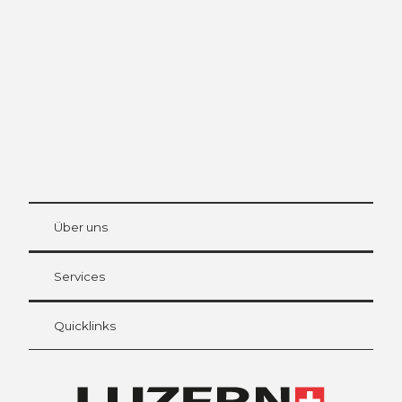
Luzern
Die Stadt. Der See. Die Berge.
© Be
at Bre
chbü
hl
Über uns
Gästekarte Luzern
Ihre Vorteile als Übernachtungsgast
Services
Quicklinks