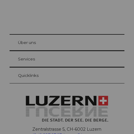
© Be
at Bre
chbü
hl
Über uns
Gästekarte Luzern
Ihre Vorteile als Übernachtungsgast
Services
Quicklinks
Zentralstrasse 5, CH-6002 Luzern