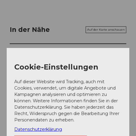
In der Nähe
Auf der Karte anschauen
Veranstaltung
Cookie-Einstellungen
Essen und Trinken
Auf dieser Website wird Tracking, auch mit
Cookies, verwendet, um digitale Angebote und
Kampagnen analysieren und optimieren zu
Veranstaltungsort
können. Weitere Informationen finden Sie in der
The Swiss House
Datenschutzerklärung. Sie haben jederzeit das
Ritomgasse
Recht, Widerspruch gegen die Bearbeitung Ihrer
6490
Andermatt
Personendaten zu erheben.
Website
Datenschutzerklärung