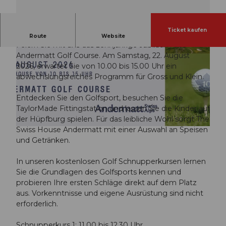
Ticket kaufen
Golf erleben, Spass haben, geniessen.
Route
Website
Feiern Sie mit uns das zehnjährige Jubiläum des
Andermatt Golf Course. Am Samstag, 22. August
2026, erwartet Sie von 10.00 bis 15.00 Uhr ein
abwechslungsreiches Programm für Gross und Klein.
Entdecken Sie den Golfsport, besuchen Sie die
© Guidle.com
TaylorMade Fittingstation und lassen Sie die Kinder auf
der Hüpfburg spielen. Für das leibliche Wohl sorgt The
Swiss House Andermatt mit einer Auswahl an Speisen
© Guidle.com
und Getränken.
In unseren kostenlosen Golf Schnupperkursen lernen
Sie die Grundlagen des Golfsports kennen und
probieren Ihre ersten Schläge direkt auf dem Platz
aus. Vorkenntnisse und eigene Ausrüstung sind nicht
erforderlich.
Schnupperkurs 1: 11.00 bis 12.30 Uhr