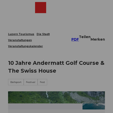
Z
u
Webcams
Merkzettel
Suche
Menü
Shop
m
I
n
h
a
Luzern Tourismus
Die Stadt
Teilen
l
PDF
Merken
Veranstaltungen
t
Veranstaltungskalender
10 Jahre Andermatt Golf Course &
The Swiss House
Ballsport
Festival
Fest