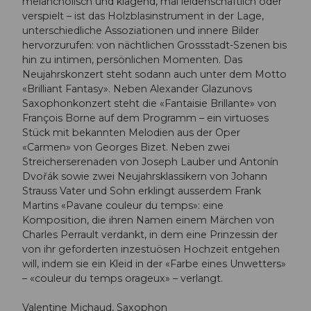
melancholisch und klagend, mal leidenschaftlich oder
verspielt – ist das Holzblasinstrument in der Lage,
unterschiedliche Assoziationen und innere Bilder
hervorzurufen: von nächtlichen Grossstadt-Szenen bis
hin zu intimen, persönlichen Momenten. Das
Neujahrskonzert steht sodann auch unter dem Motto
«Brilliant Fantasy». Neben Alexander Glazunovs
Saxophonkonzert steht die «Fantaisie Brillante» von
François Borne auf dem Programm – ein virtuoses
Stück mit bekannten Melodien aus der Oper
«Carmen» von Georges Bizet. Neben zwei
Streicherserenaden von Joseph Lauber und Antonín
Dvořák sowie zwei Neujahrsklassikern von Johann
Strauss Vater und Sohn erklingt ausserdem Frank
Martins «Pavane couleur du temps»: eine
Komposition, die ihren Namen einem Märchen von
Charles Perrault verdankt, in dem eine Prinzessin der
von ihr geforderten inzestuösen Hochzeit entgehen
will, indem sie ein Kleid in der «Farbe eines Unwetters»
– «couleur du temps orageux» – verlangt.
Valentine Michaud, Saxophon