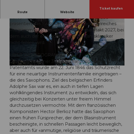
Ticket kaufen
Das Neujahrskonzert steht ganz im Zeichen des
Route
Website
Saxophons: Zusammen mit Valentine Michaud
präsentiert das Swiss Orchestra ein facettenreiches
Programm zum musikalischen Jahresauftakt 2027, bei
dem auch der eine oder andere Neujahrsklassiker
nicht fehlen wird.
© Guidle.com
ÜBER DAS PROGRAMM
Unter der Nummer 3’226 des französischen
Patentamts wurde am 22. Juni 1846 das Schutzrecht
© Guidle.com
für eine neuartige Instrumentenfamilie eingetragen –
die des Saxophons. Ziel des belgischen Erfinders
Adolphe Sax war es, ein auch in tiefen Lagen
wohlklingendes Instrument zu entwickeln, das sich
gleichzeitig bei Konzerten unter freiem Himmel
durchzusetzen vermochte. Mit dem französischen
Komponisten Hector Berlioz hatte das Saxophon
einen frühen Fürsprecher, der dem Blasinstrument
bescheinigte, in schnellen Passagen leicht beweglich,
aber auch für «anmutige, religiöse und träumerische