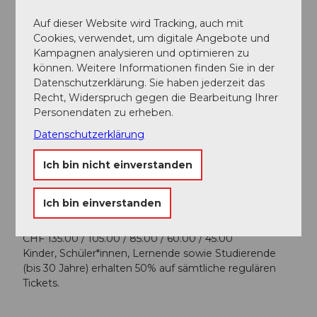
JOHANN STRAUSS (VATER)
Auf dieser Website wird Tracking, auch mit
Radetzky-Marsch
Cookies, verwendet, um digitale Angebote und
Kampagnen analysieren und optimieren zu
können. Weitere Informationen finden Sie in der
Datenschutzerklärung. Sie haben jederzeit das
Terminübersicht
Recht, Widerspruch gegen die Bearbeitung Ihrer
Personendaten zu erheben.
Datenschutzerklärung
Ich bin nicht einverstanden
Gut zu wissen
Ich bin einverstanden
Preisinformationen
CHF 135.00 / 105.00 / 85.00 / 60.00 / 45.00
Kinder, Schüler*innen, Lernende sowie Studierende
(bis 30 Jahre) erhalten 50% auf sämtliche regulären
Tickets.