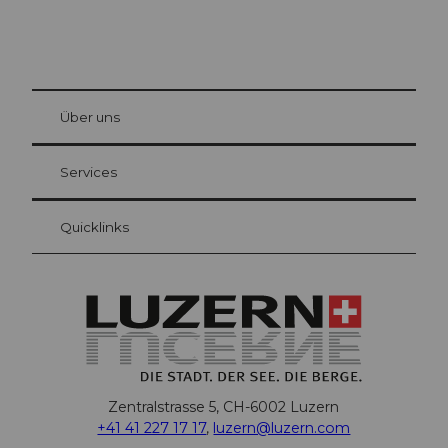
© Be
at Bre
chbü
hl
Über uns
Gästekarte Luzern
Ihre Vorteile als Übernachtungsgast
Services
Quicklinks
Zentralstrasse 5, CH-6002 Luzern
+41 41 227 17 17
,
luzern@luzern.com