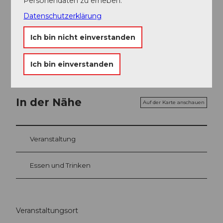
Personendaten zu erheben.
CHF 85.00 / 70.00 / 50.00 / 35.00
Datenschutzerklärung
Kinder, Schüler*innen, Lernende sowie Studierende
(bis 30 Jahre) erhalten 50% auf sämtliche regulären
Ich bin nicht einverstanden
Tickets.
Ich bin einverstanden
In der Nähe
Auf der Karte anschauen
Veranstaltung
Essen und Trinken
Veranstaltungsort