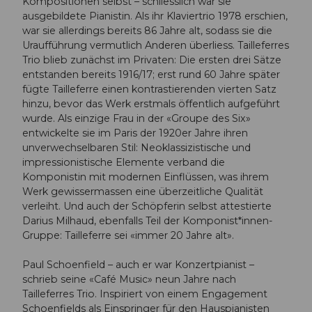
Kompositionen selbst – schliesslich war sie
ausgebildete Pianistin. Als ihr Klaviertrio 1978 erschien,
war sie allerdings bereits 86 Jahre alt, sodass sie die
Uraufführung vermutlich Anderen überliess. Tailleferres
Trio blieb zunächst im Privaten: Die ersten drei Sätze
entstanden bereits 1916/17; erst rund 60 Jahre später
fügte Tailleferre einen kontrastierenden vierten Satz
hinzu, bevor das Werk erstmals öffentlich aufgeführt
wurde. Als einzige Frau in der «Groupe des Six»
entwickelte sie im Paris der 1920er Jahre ihren
unverwechselbaren Stil: Neoklassizistische und
impressionistische Elemente verband die
Komponistin mit modernen Einflüssen, was ihrem
Werk gewissermassen eine überzeitliche Qualität
verleiht. Und auch der Schöpferin selbst attestierte
Darius Milhaud, ebenfalls Teil der Komponist*innen-
Gruppe: Tailleferre sei «immer 20 Jahre alt».
Paul Schoenfield – auch er war Konzertpianist –
schrieb seine «Café Music» neun Jahre nach
Tailleferres Trio. Inspiriert von einem Engagement
Schoenfields als Einspringer für den Hauspianisten