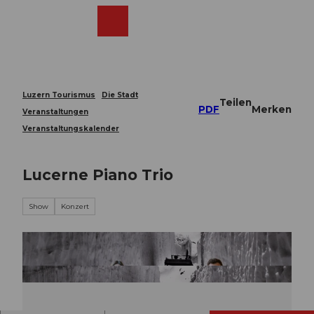
Z
u
Webcams
Merkzettel
Suche
Menü
Shop
m
I
n
h
a
Luzern Tourismus
Die Stadt
Teilen
l
PDF
Merken
Veranstaltungen
t
Veranstaltungskalender
Lucerne Piano Trio
Show
Konzert