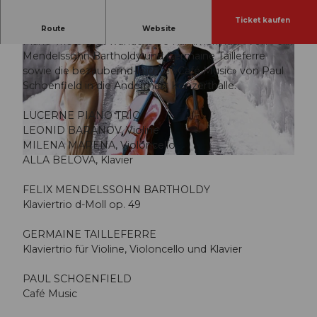
Ticket kaufen
Von der Kammer in den Konzertsaal: Das Lucerne
Route
Website
Piano Trio bringt wunderbare Kammermusik von Felix
Mendelssohn Bartholdy und Germaine Tailleferre
sowie die bezaubernd-leichte «Café Music» von Paul
Schoenfield in die Andermatt Konzerthalle.
LUCERNE PIANO TRIO
© Guidle.com
LEONID BARANOV, Violine
MILENA MARENA, Violoncello
ALLA BELOVA, Klavier
© Guidle.com
FELIX MENDELSSOHN BARTHOLDY
Klaviertrio d-Moll op. 49
GERMAINE TAILLEFERRE
Klaviertrio für Violine, Violoncello und Klavier
PAUL SCHOENFIELD
Café Music