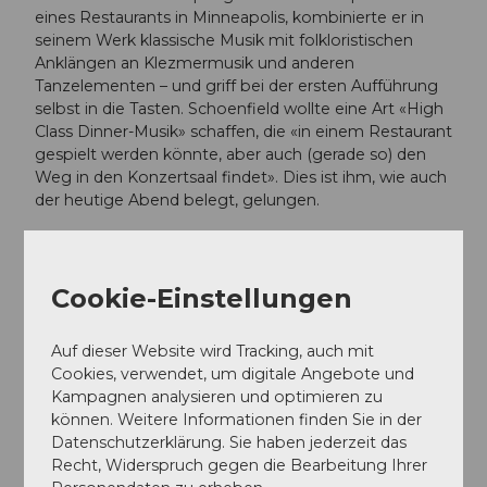
eines Restaurants in Minneapolis, kombinierte er in
seinem Werk klassische Musik mit folkloristischen
Anklängen an Klezmermusik und anderen
Tanzelementen – und griff bei der ersten Aufführung
selbst in die Tasten. Schoenfield wollte eine Art «High
Class Dinner-Musik» schaffen, die «in einem Restaurant
gespielt werden könnte, aber auch (gerade so) den
Weg in den Konzertsaal findet». Dies ist ihm, wie auch
der heutige Abend belegt, gelungen.
Terminübersicht
Cookie-Einstellungen
Auf dieser Website wird Tracking, auch mit
Cookies, verwendet, um digitale Angebote und
Kampagnen analysieren und optimieren zu
Gut zu wissen
können. Weitere Informationen finden Sie in der
Datenschutzerklärung. Sie haben jederzeit das
Recht, Widerspruch gegen die Bearbeitung Ihrer
Preisinformationen