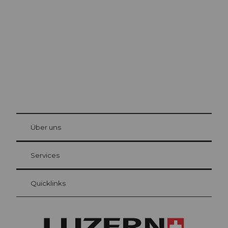
Luzern
Die Stadt. Der See. Die Berge.
© Be
at Bre
chbü
hl
Über uns
Gästekarte Luzern
Ihre Vorteile als Übernachtungsgast
Services
Quicklinks