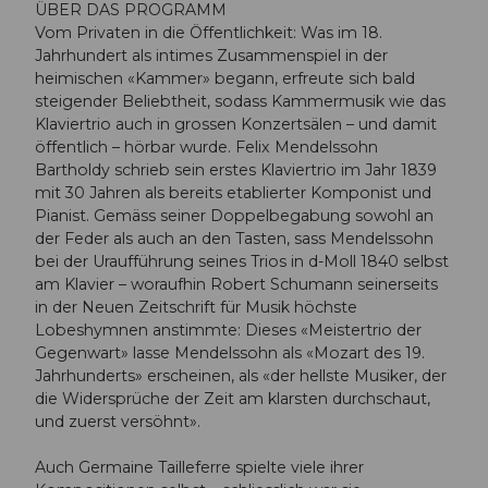
ÜBER DAS PROGRAMM
Vom Privaten in die Öffentlichkeit: Was im 18.
Jahrhundert als intimes Zusammenspiel in der
heimischen «Kammer» begann, erfreute sich bald
steigender Beliebtheit, sodass Kammermusik wie das
Klaviertrio auch in grossen Konzertsälen – und damit
öffentlich – hörbar wurde. Felix Mendelssohn
Bartholdy schrieb sein erstes Klaviertrio im Jahr 1839
mit 30 Jahren als bereits etablierter Komponist und
Pianist. Gemäss seiner Doppelbegabung sowohl an
der Feder als auch an den Tasten, sass Mendelssohn
bei der Uraufführung seines Trios in d-Moll 1840 selbst
am Klavier – woraufhin Robert Schumann seinerseits
in der Neuen Zeitschrift für Musik höchste
Lobeshymnen anstimmte: Dieses «Meistertrio der
Gegenwart» lasse Mendelssohn als «Mozart des 19.
Jahrhunderts» erscheinen, als «der hellste Musiker, der
die Widersprüche der Zeit am klarsten durchschaut,
und zuerst versöhnt».
Auch Germaine Tailleferre spielte viele ihrer