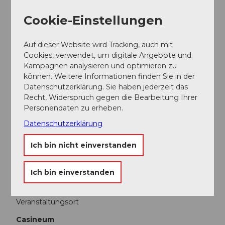
Ansprechpartner:in
Cookie-Einstellungen
Grand Casino Luzern
Auf dieser Website wird Tracking, auch mit
Cookies, verwendet, um digitale Angebote und
Kampagnen analysieren und optimieren zu
können. Weitere Informationen finden Sie in der
Datenschutzerklärung. Sie haben jederzeit das
In der Nähe
Auf der Karte anschauen
Recht, Widerspruch gegen die Bearbeitung Ihrer
Personendaten zu erheben.
Datenschutzerklärung
Veranstaltung
Ich bin nicht einverstanden
Essen und Trinken
Ich bin einverstanden
Veranstaltungsort
Casineum