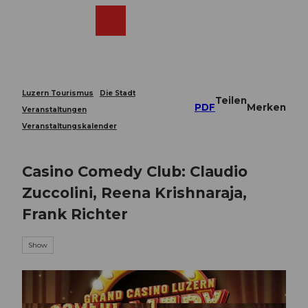
Z
u
Webcams
Merkzettel
Suche
Menü
Shop
m
I
n
h
a
Luzern Tourismus
Die Stadt
Teilen
l
PDF
Merken
Veranstaltungen
t
Veranstaltungskalender
Casino Comedy Club: Claudio
Zuccolini, Reena Krishnaraja,
Frank Richter
Show