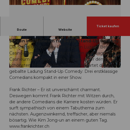
Ticket kaufen
Drei Comedians, ein Host, viele Lacher: Frank
Route
Website
Richter, Reena Krishnaraja und Claudio Zuccolini
sorgen im Casineum für beste Stand-Up Comedy.
© Guidle.com
© Guidle.com
Die Stand-Up Comedy Live Show in Luzern! Beim
Casino Comedy Club ist durchlachen angesagt! Im
Casineum des Grand Casino Luzern, unter dem
schönsten Kronleuchter der Stadt, erwartet dich eine
© Guidle.com
geballte Ladung Stand-Up Comedy: Drei erstklassige
Comedians kompakt in einer Show.
Frank Richter – Er ist unverschämt charmant.
Deswegen kommt Frank Richter mit Witzen durch,
die andere Comedians die Karriere kosten würden. Er
surft sympathisch von einem Tabuthema zum
nächsten. Augenzwinkernd, treffsicher, aber niemals
bösartig. Wie Kim Jong-un an einem guten Tag.
www.frankrichter.ch