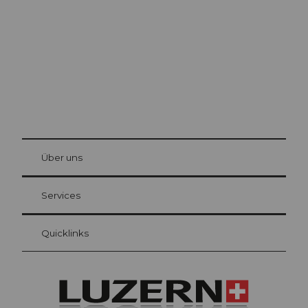
Die Stadt. Der See. Die Berge.
© Be
at Bre
chbü
hl
Über uns
Gästekarte Luzern
Ihre Vorteile als Übernachtungsgast
Services
Quicklinks