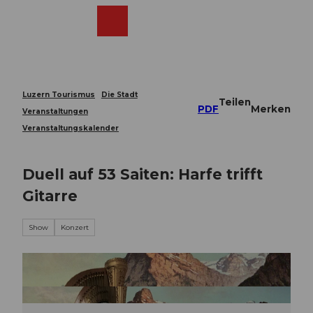
Z
u
Webcams
Merkzettel
Suche
Menü
Shop
m
I
n
h
a
Luzern Tourismus
Die Stadt
Teilen
l
PDF
Merken
Veranstaltungen
t
Veranstaltungskalender
Duell auf 53 Saiten: Harfe trifft
Gitarre
Show
Konzert