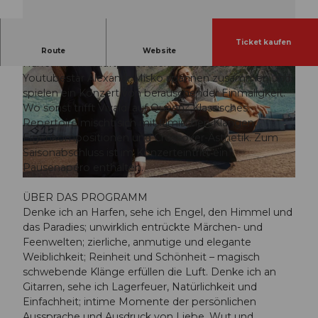
Ticket kaufen
Ein Konzert von berauschender Einmaligkeit.
Route
Website
Harfenist und Kraftpaket Alexander Boldachev sowie
Youtubestar Alexandr Misko spannen zusammen und
spielen ein Konzert von berauschender Einmaligkeit.
Wo sonst trifft Vivaldi auf Queen? Klassisches
Repertoire mischt sich mit filmischen Klängen,
Eigenkompositionen und Crossover-Ästhetik. Zum
© Guidle.com
Saisonabschluss ist im Konzerteintritt ein
Pausenapéro enthalten.
© Guidle.com
ÜBER DAS PROGRAMM
Denke ich an Harfen, sehe ich Engel, den Himmel und
das Paradies; unwirklich entrückte Märchen- und
Feenwelten; zierliche, anmutige und elegante
Weiblichkeit; Reinheit und Schönheit – magisch
schwebende Klänge erfüllen die Luft. Denke ich an
Gitarren, sehe ich Lagerfeuer, Natürlichkeit und
Einfachheit; intime Momente der persönlichen
Aussprache und Ausdruck von Liebe, Wut und