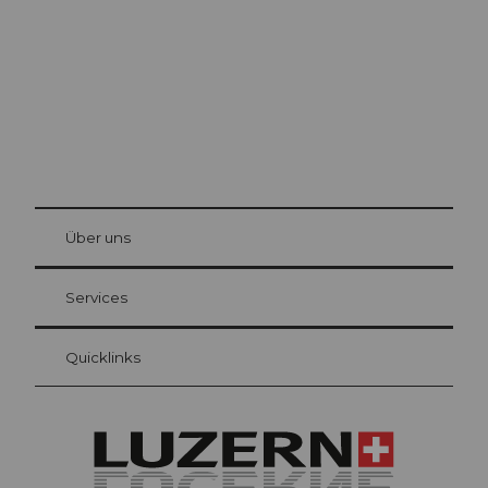
© Be
at Bre
chbü
hl
Über uns
Gästekarte Luzern
Ihre Vorteile als Übernachtungsgast
Services
Quicklinks