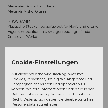
Alexander Boldachev, Harfe
Alexandr Misko, Gitarre
PROGRAMM
Klassische Stücke neu aufgelegt für Harfe und Gitarre,
Eigenkompositionen sowie genreübergreifende
Crossover-Werke
Terminübersicht
Cookie-Einstellungen
Auf dieser Website wird Tracking, auch mit
Cookies, verwendet, um digitale Angebote und
Gut zu wissen
Kampagnen analysieren und optimieren zu
können. Weitere Informationen finden Sie in der
Datenschutzerklärung. Sie haben jederzeit das
Preisinformationen
Recht, Widerspruch gegen die Bearbeitung Ihrer
Personendaten zu erheben.
CHF 98.00 / 86.00 / 65.00 / 51.00