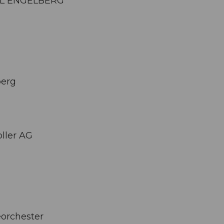
AL ENGELBERG
berg
oller AG
eorchester