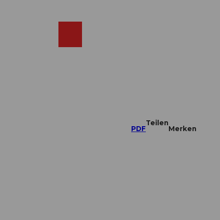
DE
ebcams
Merkzettel
Suche
Shop
Teilen
PDF
Merken