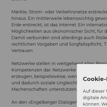
Märkte, Strom- oder Verkehrsnetze erstreck
hinaus. Ein mittlerweile lebenswichtig gew
Erde erstreckt, ist das Internet. Ein internat
Möglichkeiten aus ökonomischer Sicht, für d
Damit verbunden sind allerdings auch Risike
rechtlichen Vorgaben und Sorgfaltspflicht, 
Vertrauen.
Netzwerke stellen in weitgehend allen Bran
Kompetenzen dar. Netzwerke können selbst
erzeugen, beispielsweise, wenn sie vor al
Cookie-
und dadurch soziale Ungleichheiten verstä
Machenschaften unterstützen.
Auf dieser
digitale A
An den «Engelberger Dialogen 2026» werde
können. We