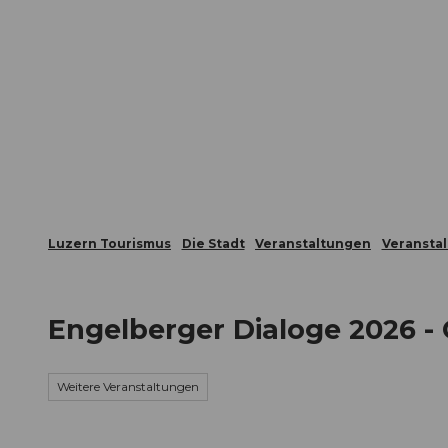
Z
ungen
Webcams
Gästekarte
u
m
Die Stadt
Die Erlebnisregion
I
n
h
a
l
t
Luzern Tourismus
Die Stadt
Veranstaltungen
Veransta
Engelberger Dialoge 2026 -
Weitere Veranstaltungen