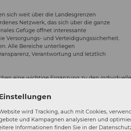
en sich weit über die Landesgrenzen
ordenes Netzwerk, das sich über die ganze
ionales Gefüge öffnet interessante
ie Versorgungs- und Verteidigungssicherheit.
n. Alle Bereiche unterliegen
Transparenz, Verantwortung und letztlich
chen eine wichtige Ergänzung zu den individuell
verständlich auch Nachteile
lem privilegierten Gruppen zugutekommen
Einstellungen
rken oder wenn Netzwerke kriminelle
 Website wird Tracking, auch mit Cookies, verwen
ngebote und Kampagnen analysieren und optimie
n Fachexpertinnen und -experten von
itere Informationen finden Sie in der Datenschut