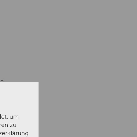
en
det, um
ren zu
zerklärung.