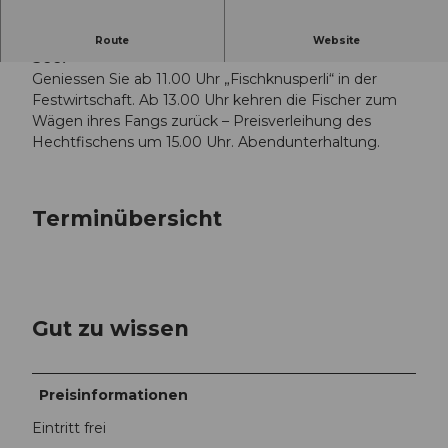
Der Fischereiverein Weggis feiert im Pavillon am
Route
Website
See.
Geniessen Sie ab 11.00 Uhr „Fischknusperli“ in der
Festwirtschaft. Ab 13.00 Uhr kehren die Fischer zum
Wägen ihres Fangs zurück – Preisverleihung des
Hechtfischens um 15.00 Uhr. Abendunterhaltung.
Terminübersicht
Gut zu wissen
Preisinformationen
Eintritt frei