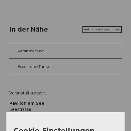
In der Nähe
Auf der Karte anschauen
Veranstaltung
Essen und Trinken
Veranstaltungsort
Pavillon am See
Seestrasse
6353
Weggis
Website
Cookie-Einstellungen