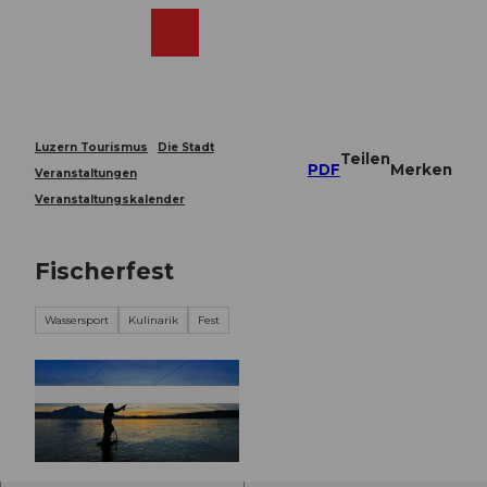
Z
u
Webcams
Merkzettel
Suche
Menü
Shop
m
I
n
h
a
Luzern Tourismus
Die Stadt
Teilen
l
PDF
Merken
Veranstaltungen
t
Veranstaltungskalender
Fischerfest
Wassersport
Kulinarik
Fest
© Guidle.com