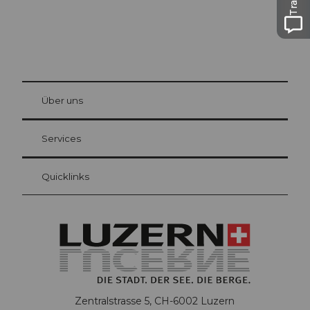
© Be
at Bre
chbü
hl
Über uns
Gästekarte Luzern
Ihre Vorteile als Übernachtungsgast
Services
Quicklinks
Zentralstrasse 5, CH-6002 Luzern