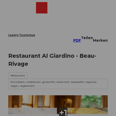
Z
u
Webcams
Merkzettel
Suche
Menü
Shop
m
I
n
h
a
Luzern Tourismus
Teilen
l
PDF
Merken
t
Restaurant Al Giardino - Beau-
Rivage
Restaurant
französisch, mediterran, glutenfrei, italienisch, laktosefrei, regional,
vegan, vegetarisch