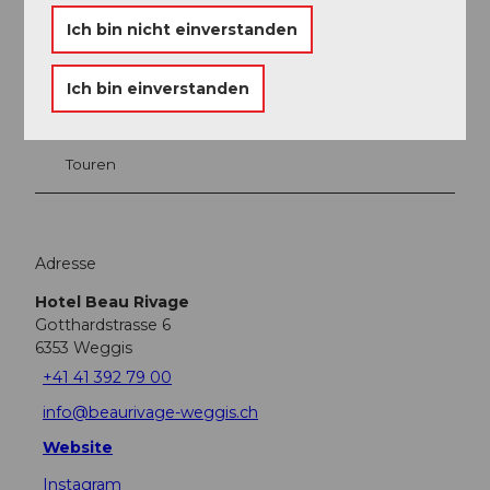
Ich bin nicht einverstanden
Veranstaltung
Ich bin einverstanden
Sehenswertes
Touren
Adresse
Hotel Beau Rivage
Gotthardstrasse 6
6353
Weggis
+41 41 392 79 00
info@beaurivage-weggis.ch
Website
Instagram