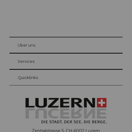
© Be
at Bre
chbü
hl
Über uns
Gästekarte Luzern
Ihre Vorteile als Übernachtungsgast
Services
Quicklinks
Zentralstrasse 5, CH-6002 Luzern