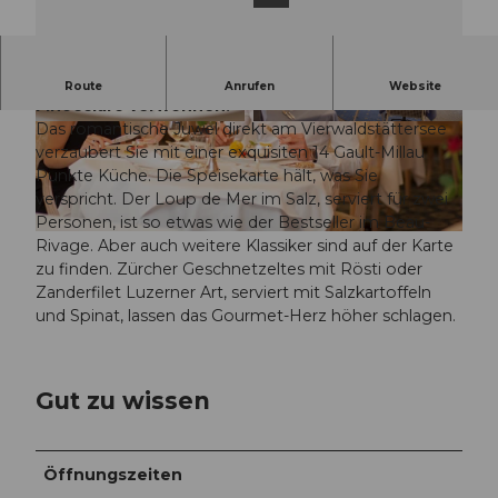
Lassen Sie sich vom Küchenchef Sebastiano
Route
Anrufen
Website
Finocciaro verwöhnen.
Das romantische Juwel direkt am Vierwaldstättersee
© Hotel Beau Rivage |
CC-BY-NC-ND
© Hotel Beau Rivage |
CC-BY-NC-ND
verzaubert Sie mit einer exquisiten 14 Gault-Millau
Punkte Küche. Die Speisekarte hält, was Sie
verspricht. Der Loup de Mer im Salz, serviert für zwei
Personen, ist so etwas wie der Bestseller im Beau-
© Luzern Tourismus |
CC-BY-NC-ND
Rivage. Aber auch weitere Klassiker sind auf der Karte
zu finden. Zürcher Geschnetzeltes mit Rösti oder
Zanderfilet Luzerner Art, serviert mit Salzkartoffeln
und Spinat, lassen das Gourmet-Herz höher schlagen.
Gut zu wissen
Öffnungszeiten