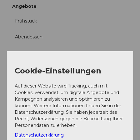
Angebote
Frühstück
Abendessen
Mittagessen
Feste/Hochzeiten
Cookie-Einstellungen
Social Media
Auf dieser Website wird Tracking, auch mit
Cookies, verwendet, um digitale Angebote und
Instagram
Kampagnen analysieren und optimieren zu
können. Weitere Informationen finden Sie in der
Datenschutzerklärung. Sie haben jederzeit das
Recht, Widerspruch gegen die Bearbeitung Ihrer
Personendaten zu erheben.
In der Nähe
Auf der Karte anschauen
Datenschutzerklärung