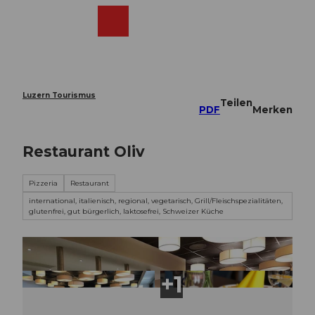
Z
u
Webcams
Merkzettel
Suche
Menü
Shop
m
I
n
h
a
Luzern Tourismus
Teilen
l
PDF
Merken
t
Restaurant Oliv
Pizzeria
Restaurant
international, italienisch, regional, vegetarisch, Grill/Fleischspezialitäten,
glutenfrei, gut bürgerlich, laktosefrei, Schweizer Küche