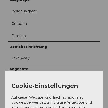
Individualgäste
Gruppen
Familien
Betriebseinrichtung
Take Away
Angebote
Abendessen
Cookie-Einstellungen
Mittagessen
Auf dieser Website wird Tracking, auch mit
Cookies, verwendet, um digitale Angebote und
Feste/Hochzeiten
Kampagnen analysieren und optimieren zu