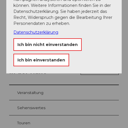
können. Weitere Informationen finden Sie in der
Produkte
Datenschutzerklärung. Sie haben jederzeit das
Recht, Widerspruch gegen die Bearbeitung Ihrer
Fisch
Personendaten zu erheben.
Datenschutzerklärung
Wild
Ich bin nicht einverstanden
Ich bin einverstanden
In der Nähe
Auf der Karte anschauen
Veranstaltung
Sehenswertes
Touren