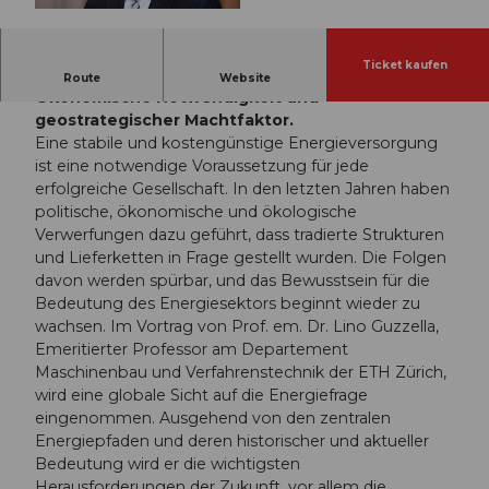
© Guidle.com
Ticket kaufen
Prof. em. Dr. Lino Guzzella: Energie –
Route
Website
Ökonomische Notwendigkeit und
geostrategischer Machtfaktor.
Eine stabile und kostengünstige Energieversorgung
ist eine notwendige Voraussetzung für jede
erfolgreiche Gesellschaft. In den letzten Jahren haben
politische, ökonomische und ökologische
Verwerfungen dazu geführt, dass tradierte Strukturen
und Lieferketten in Frage gestellt wurden. Die Folgen
davon werden spürbar, und das Bewusstsein für die
Bedeutung des Energiesektors beginnt wieder zu
wachsen. Im Vortrag von Prof. em. Dr. Lino Guzzella,
Emeritierter Professor am Departement
Maschinenbau und Verfahrenstechnik der ETH Zürich,
wird eine globale Sicht auf die Energiefrage
eingenommen. Ausgehend von den zentralen
Energiepfaden und deren historischer und aktueller
Bedeutung wird er die wichtigsten
Herausforderungen der Zukunft, vor allem die