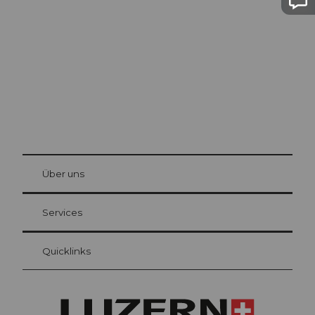
Luzern
Die Stadt. Der See. Die Berge.
© Be
at Bre
chbü
hl
Über uns
Gästekarte Luzern
Ihre Vorteile als Übernachtungsgast
Services
Quicklinks