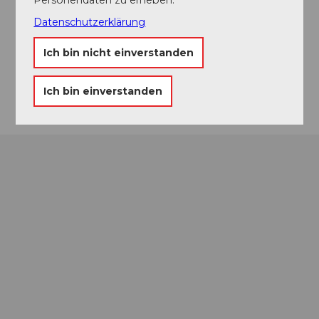
Luzern
Frohburgstrasse
Datenschutzerklärung
6005
Luzern
Ich bin nicht einverstanden
Website
Anreise
Ich bin einverstanden