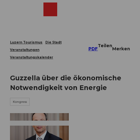
Z
u
Webcams
Merkzettel
Suche
Menü
Shop
m
I
n
h
a
Luzern Tourismus
Die Stadt
Teilen
l
PDF
Merken
Veranstaltungen
t
Veranstaltungskalender
Guzzella über die ökonomische
Notwendigkeit von Energie
Kongress