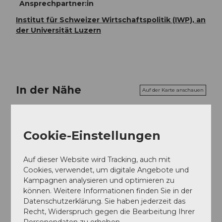
Ansprechpartner:in
Institut für Schweizer Wirtschaftspolitik (IWP), an
der Universität Luzern
In der Nähe
Auf der Karte anschauen
Veranstaltung
Cookie-Einstellungen
Essen und Trinken
Auf dieser Website wird Tracking, auch mit
Cookies, verwendet, um digitale Angebote und
Kampagnen analysieren und optimieren zu
können. Weitere Informationen finden Sie in der
Veranstaltungsort
Datenschutzerklärung. Sie haben jederzeit das
Recht, Widerspruch gegen die Bearbeitung Ihrer
Universität Luzern & Pädagogische Hochschule
Personendaten zu erheben.