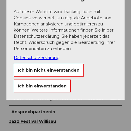
Auf dieser Website wird Tracking, auch mit
Preisinformationen
Cookies, verwendet, um digitale Angebote und
Kampagnen analysieren und optimieren zu
Halle
können. Weitere Informationen finden Sie in der
• -Hallenpass für alle Konzerte Halle: CHF 300.-
Datenschutzerklärung. Sie haben jederzeit das
• -Legipass für alle Konzerte Halle: CHF 150.-
Recht, Widerspruch gegen die Bearbeitung Ihrer
• -Ticket pro Konzertblock: CHF 70.-
Personendaten zu erheben.
• -Legiticket (Schüler, Studenten, Lehrlinge, Kulturlegi)
pro Konzertblock: CHF 35.-
Datenschutzerklärung
Late Spot
Ich bin nicht einverstanden
• -Ticket pro Konzert CHF 15.-
Ich bin einverstanden
Zelt
• -Tägliche Gratiskonzerte auf der Bühne mitten im
Herzen des Festivalgeländes bei der Festhalle Willisau.
Ansprechpartner:in
Jazz Festival Willisau