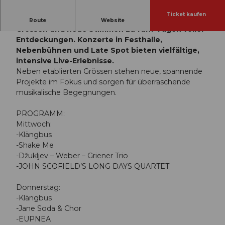
Ticket kaufen
Das Jazz Festival Willisau vereint bekannte
Route
Website
Grössen und neue Stimmen zu fünf Tagen voller
Entdeckungen. Konzerte in Festhalle,
Nebenbühnen und Late Spot bieten vielfältige,
intensive Live-Erlebnisse.
Neben etablierten Grössen stehen neue, spannende
Projekte im Fokus und sorgen für überraschende
musikalische Begegnungen.
PROGRAMM:
Mittwoch:
-Klängbus
-Shake Me
-Džukljev – Weber – Griener Trio
-JOHN SCOFIELD’S LONG DAYS QUARTET
Donnerstag:
-Klängbus
-Jane Soda & Chor
-EUPNEA