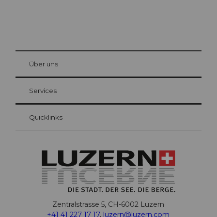
© Be
at Bre
chbü
hl
Über uns
Gästekarte Luzern
Ihre Vorteile als Übernachtungsgast
Services
Quicklinks
Zentralstrasse 5, CH-6002 Luzern
+41 41 227 17 17
,
luzern@luzern.com