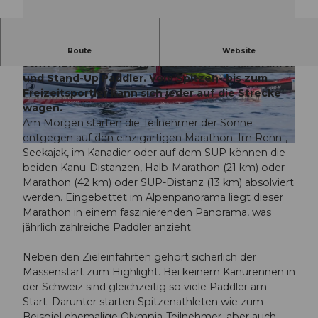
Der Kanu-Marathon Vierwaldstättersee ist
Route
Website
schweizweit der einzige Marathon für Kanufahrer
und Stand-Up Paddler. Vom Spitzen- bis zum
© Guidle.com
© Guidle.com
Freizeitsportler kann sich jeder auf die Strecke
wagen.
Am Morgen starten die Teilnehmer der Sonne
entgegen auf den einzigartigen Marathon. Im Renn-,
© Guidle.com
Seekajak, im Kanadier oder auf dem SUP können die
beiden Kanu-Distanzen, Halb-Marathon (21 km) oder
Marathon (42 km) oder SUP-Distanz (13 km) absolviert
werden. Eingebettet im Alpenpanorama liegt dieser
Marathon in einem faszinierenden Panorama, was
jährlich zahlreiche Paddler anzieht.
Neben den Zieleinfahrten gehört sicherlich der
Massenstart zum Highlight. Bei keinem Kanurennen in
der Schweiz sind gleichzeitig so viele Paddler am
Start. Darunter starten Spitzenathleten wie zum
Beispiel ehemalige Olympia-Teilnehmer, aber auch