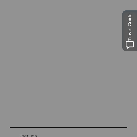
Travel Guide
Ausflugstipps in
Luzern
Die Stadt. Der See. Die Berge.
© Be
at Bre
chbü
hl
Über uns