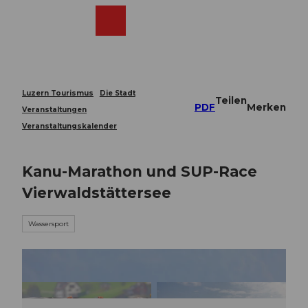
Z
u
Webcams
Merkzettel
Suche
Menü
Shop
m
I
n
h
a
Luzern Tourismus
Die Stadt
Teilen
l
PDF
Merken
Veranstaltungen
t
Veranstaltungskalender
Kanu-Marathon und SUP-Race
Vierwaldstättersee
Wassersport