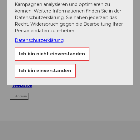
Kampagnen analysieren und optimieren zu
Veranstaltung
können. Weitere Informationen finden Sie in der
Datenschutzerklärung. Sie haben jederzeit das
Recht, Widerspruch gegen die Bearbeitung Ihrer
Essen und Trinken
Personendaten zu erheben.
Datenschutzerklärung
Veranstaltungsort
Ich bin nicht einverstanden
Wassersportzentrum Nidwalden
Seefeld
Ich bin einverstanden
6374
Buochs
Website
Anreise