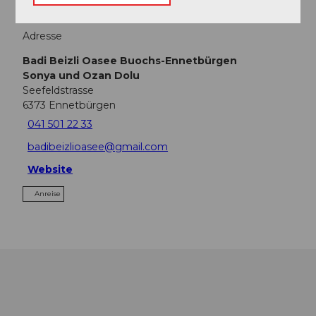
Adresse
Badi Beizli Oasee Buochs-Ennetbürgen
Sonya und Ozan Dolu
Seefeldstrasse
6373
Ennetbürgen
041 501 22 33
badibeizlioasee@gmail.com
Website
Anreise