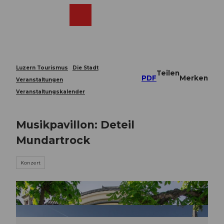
Z
u
Webcams
Merkzettel
Suche
Menü
Shop
m
I
n
h
a
Luzern Tourismus
Die Stadt
Teilen
l
PDF
Merken
Veranstaltungen
t
Veranstaltungskalender
Musikpavillon: Deteil
Mundartrock
Konzert