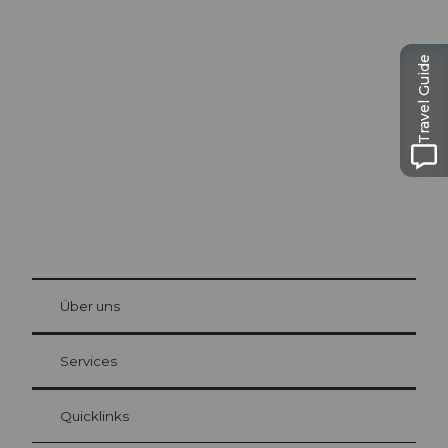
Ausflugstipps in
Travel Guide
Luzern
Die Stadt. Der See. Die Berge.
© Be
at Bre
chbü
hl
Über uns
Gästekarte Luzern
Ihre Vorteile als Übernachtungsgast
Services
Quicklinks