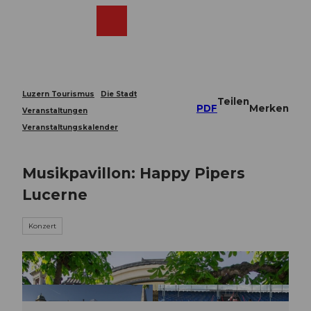
Z
u
Webcams
Merkzettel
Suche
Menü
Shop
m
I
n
h
a
Luzern Tourismus
Die Stadt
Teilen
l
PDF
Merken
Veranstaltungen
t
Veranstaltungskalender
Musikpavillon: Happy Pipers
Lucerne
Konzert