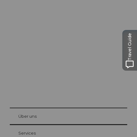
Ausflugstipps in
Travel Guide
Luzern
Die Stadt. Der See. Die Berge.
© Be
at Bre
chbü
hl
Über uns
Gästekarte Luzern
Ihre Vorteile als Übernachtungsgast
Services