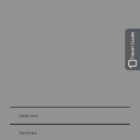
Ausflugstipps in
Travel Guide
Luzern
Die Stadt. Der See. Die Berge.
© Be
at Bre
chbü
hl
Über uns
Gästekarte Luzern
Ihre Vorteile als Übernachtungsgast
Services