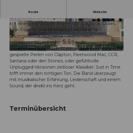
Just in Time – Die Band mit ehrlicher Live-Musik,
Route
Website
die berührt und begeistert.
Mit einem vielseitigen Repertoire aus Rock, Oldies,
© Guidle.com
© Guidle.com
Folk, Country und Blues sorgt die Band für
unvergessliche Momente – authentisch,
handgemacht und voller Spielfreude.
Ob Ohrwürmer aus den 70ern und 80ern, selten
© Guidle.com
gespielte Perlen von Clapton, Fleetwood Mac, CCR,
Santana oder den Stones, oder gefühlvolle
Unplugged-Versionen zeitloser Klassiker: Just in Time
trifft immer den richtigen Ton. Die Band überzeugt
mit musikalischer Erfahrung, Leidenschaft und einem
Sound, der direkt ins Herz geht.
Terminübersicht