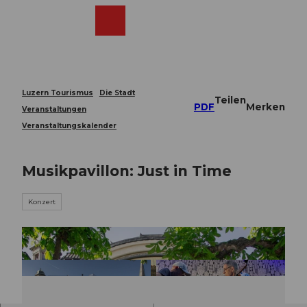
Z
u
Webcams
Merkzettel
Suche
Menü
Shop
m
I
n
h
a
Luzern Tourismus
Die Stadt
Teilen
l
PDF
Merken
Veranstaltungen
t
Veranstaltungskalender
Musikpavillon: Just in Time
Konzert