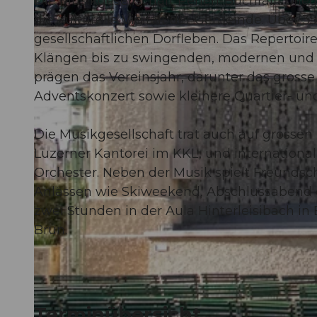
Die Musikgesellschaft Perlen-Buchrain pfle
die kulturelle Vielfalt der Gemeinde. Über
gesellschaftlichen Dorfleben. Das Repertoir
Klängen bis zu swingenden, modernen und 
prägen das Vereinsjahr, darunter das gross
© Guidle.com
Adventskonzert sowie kleinere Quartier- und
Die Musikgesellschaft trat auch auf grosse
Luzerner Kantorei im KKL, und internation
Orchester. Neben der Musik spielt Freundscha
Anlässen wie Skiweekend, Abschlussabend o
zwei Stunden in der Aula Hinterleisibach in 
Brun.
Terminübersicht