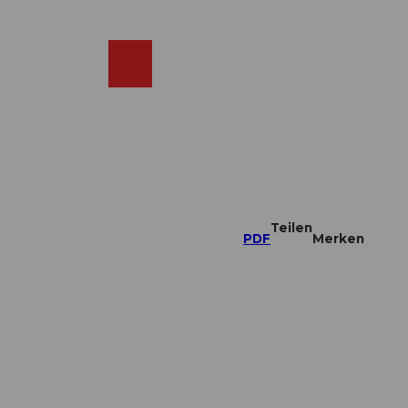
DE
ebcams
Merkzettel
Suche
Shop
Teilen
PDF
Merken