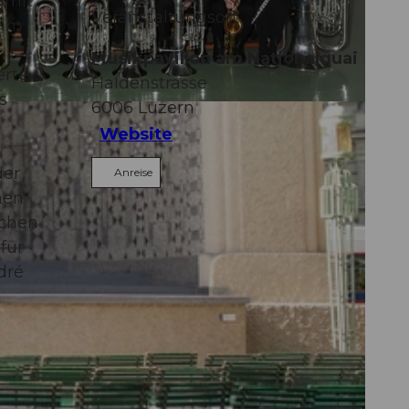
amit
Veranstaltungsort
 im
Musikpavillon am Nationalquai
erte
Haldenstrasse
s
6006
Luzern
Website
der
Anreise
hen
ichen
für
dré