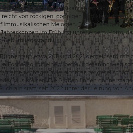
gt seit über 90 Jahren Blasmusik und bereichert d
 35 Musikantinnen und Musikanten engagieren sich
e reicht von rockigen, poppigen und klassischen
filmmusikalischen Melodien. Regelmässige Konz
e Jahreskonzert im Frühling unter einem Motto, da
© Guidle.com
 Geburtstagsständli.
n Bühnen auf, etwa 2011 und 2021 gemeinsam mit 
al in Fosnavåg mit einem befreundeten norwegisc
ft eine wichtige Rolle, sichtbar bei gesellschaftl
der Musikreisen. Die Proben finden donnerstags 
Buchrain statt, seit 2022 unter der Leitung von An