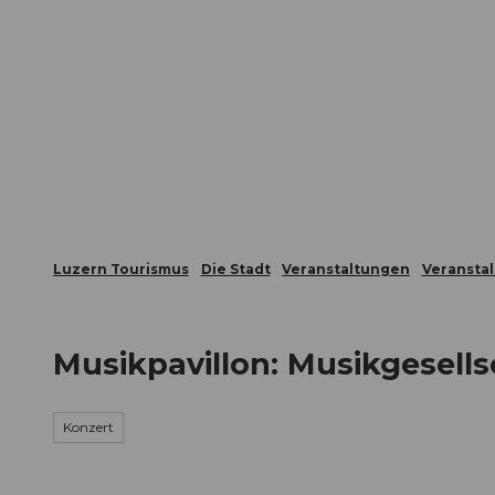
Z
ungen
Webcams
Gästekarte
u
m
Die Stadt
Die Erlebnisregion
I
n
h
a
l
t
Luzern Tourismus
Die Stadt
Veranstaltungen
Veransta
Musikpavillon: Musikgesells
Konzert