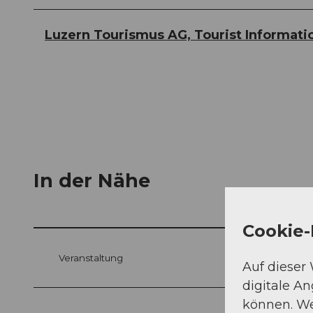
Luzern Tourismus AG, Tourist Informati
In der Nähe
Cookie-
Veranstaltung
Auf dieser
digitale A
können. We