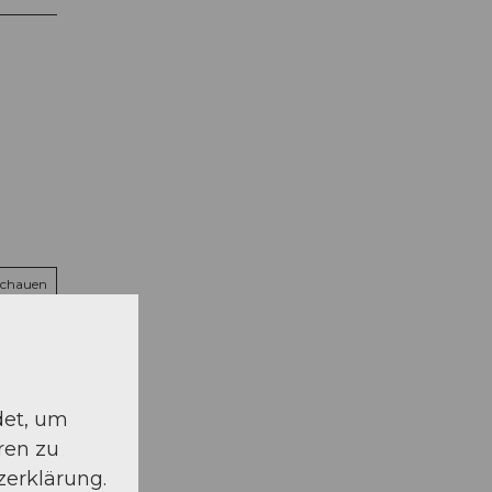
schauen
det, um
ren zu
zerklärung.