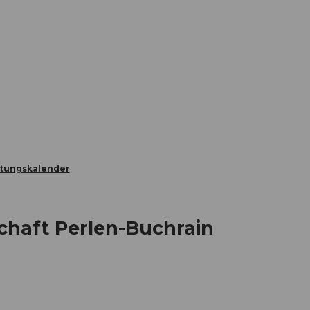
Informieren
Buchen
Business
W
ltungskalender
chaft Perlen-Buchrain