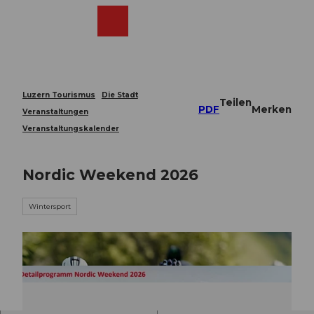
Z
u
Webcams
Merkzettel
Suche
Menü
Shop
m
I
n
h
a
Luzern Tourismus
Die Stadt
Teilen
l
PDF
Merken
Veranstaltungen
t
Veranstaltungskalender
Nordic Weekend 2026
Wintersport