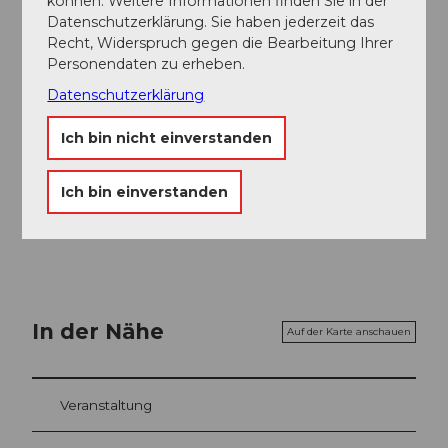
Terminübersicht
können. Weitere Informationen finden Sie in der
Datenschutzerklärung. Sie haben jederzeit das
Recht, Widerspruch gegen die Bearbeitung Ihrer
Personendaten zu erheben.
Datenschutzerklärung
Gut zu wissen
Ich bin nicht einverstanden
Ansprechpartner:in
Ich bin einverstanden
Swiss Ski / Home of Snowsports
In der Nähe
Auf der Karte anschauen
Veranstaltung