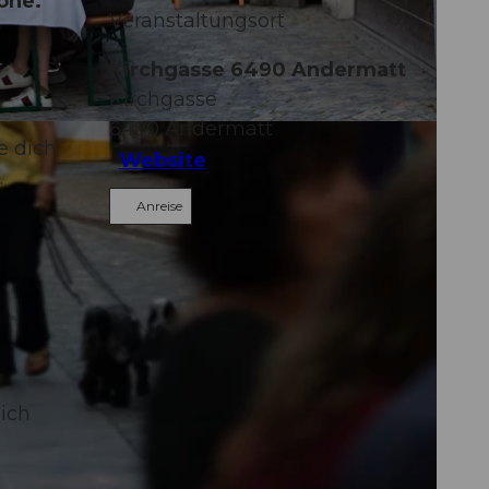
one.
Veranstaltungsort
Kirchgasse 6490 Andermatt
Kirchgasse
6490
Andermatt
e dich
Website
.
Anreise
sich