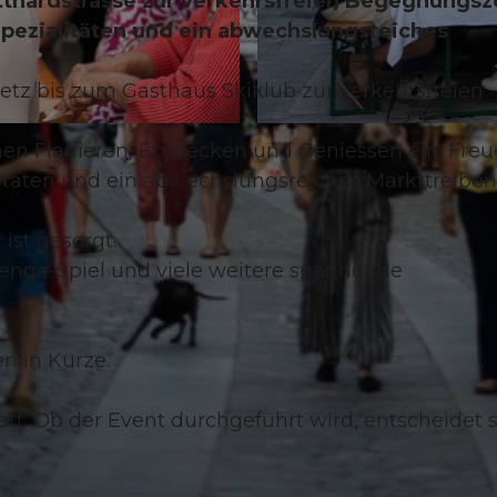
thardstrasse zur verkehrsfreien Begegnungsz
 Spezialitäten und ein abwechslungsreiches
etz bis zum Gasthaus Skiklub zur verkehrsfreien
© Guidle.com
en Flanieren, Entdecken und Geniessen ein. Freu
litäten und ein abwechslungsreiches Markttreiben
ist gesorgt.
 Jenga-Spiel und viele weitere spannende
n in Kürze.
att. Ob der Event durchgeführt wird, entscheidet 