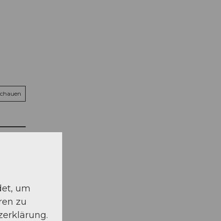
schauen
det, um
ren zu
zerklärung.