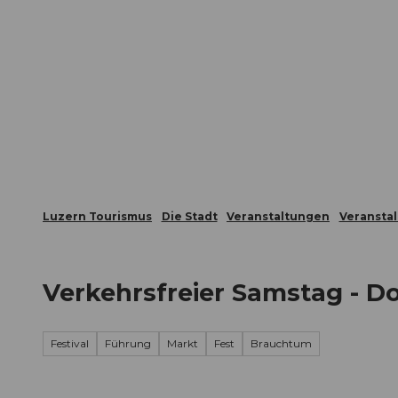
Z
ungen
Webcams
Gästekarte
u
m
Die Stadt
Die Erlebnisregion
I
n
h
a
l
t
Luzern Tourismus
Die Stadt
Veranstaltungen
Veransta
Verkehrsfreier Samstag - D
Festival
Führung
Markt
Fest
Brauchtum