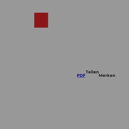
DE
ebcams
Merkzettel
Suche
Shop
Teilen
PDF
Merken