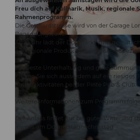
An ausgewählten Samstagen wird die Got
Freu dich auf Kulinarik, Musik, regionale
Rahmenprogramm.
Die Gotthardstrasse wird von der Garage Lor
Begegnungszone.
© Guidle.com
Ab 12 Uhr lädt der Dorfmarkt zum gemütlich
auf regionale Produkte, kulinarische Spezia
Für beste Unterhaltung und gute Stimmung 
Freuen Sie sich ausserdem auf ein riesiges
Kinderaktivitäten bei der Pinte Pub & Club.
Weitere Informationen zum Programm folge
Der Anlass findet nur bei guter Witterung st
jeweils am Donnerstagnachmittag.