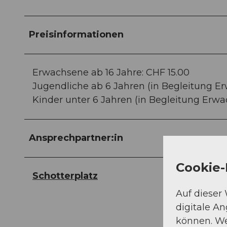
Preisinformationen
Erwachsene ab 16 Jahre: CHF 15.00
Jugendliche ab 6 Jahren (in Begleitung E
Kinder unter 6 Jahren (in Begleitung Erwa
Ansprechpartner:in
Cookie-
Schotterplatz
Auf dieser
digitale A
können. We