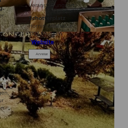
d
Veranstaltungsort
g.
er
Schotterplatz
Hornimattstrasse
5103
Möriken
g in
Website
.
Anreise
alt-
gen,
ur
n.