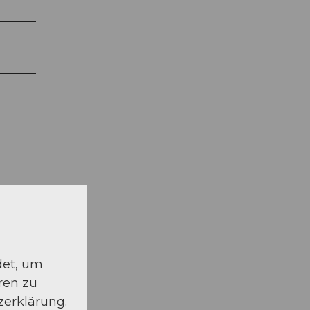
det, um
ren zu
zerklärung.