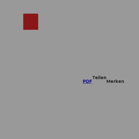
ebcams
Merkzettel
Suche
Shop
Teilen
PDF
Merken