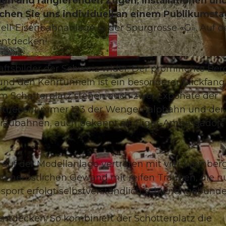
den und rangierenden Zügen, Installationen un
hen Sie uns individuell an einem Publikumsta
dell-Eisenbahnanlage in der Spurgrösse «G». Auf d
entdecken!
© Guidle.com
aftsbilder der Schweiz wider. Der prominente Ber
und den Kehrtunneln ist ein besonderer Blickfang
 Schotterplatz stehen auch zwei Exponate der
Betriebsnummer 123 der Wengernalpbahn und der 
fraubahnen, auch bekannt als Eiger-Ambassador-
 auf der Modellanlage vertreten mit vier Weinber
 herbstlichen Gewand mit reifen Trauben, die n
sport erfolgt selbstverständlich schienengebunde
entdecken. So kombiniert der Schotterplatz die