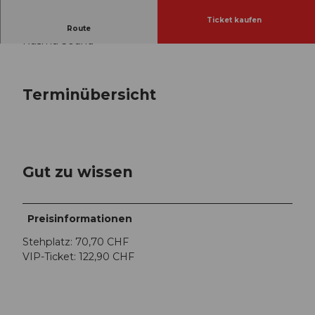
Ticket kaufen
Mitwirkende:
Route
Rusmu Sound
Terminübersicht
Gut zu wissen
Preisinformationen
Stehplatz: 70,70 CHF
VIP-Ticket: 122,90 CHF