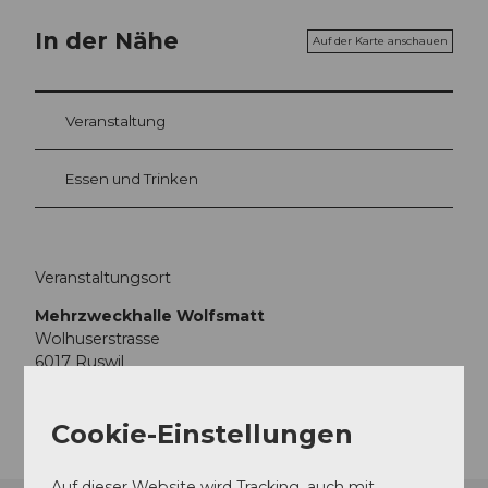
In der Nähe
Auf der Karte anschauen
Veranstaltung
Essen und Trinken
Veranstaltungsort
Mehrzweckhalle Wolfsmatt
Wolhuserstrasse
6017
Ruswil
Anreise
Cookie-Einstellungen
Auf dieser Website wird Tracking, auch mit