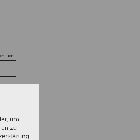
schauen
det, um
ren zu
zerklärung.