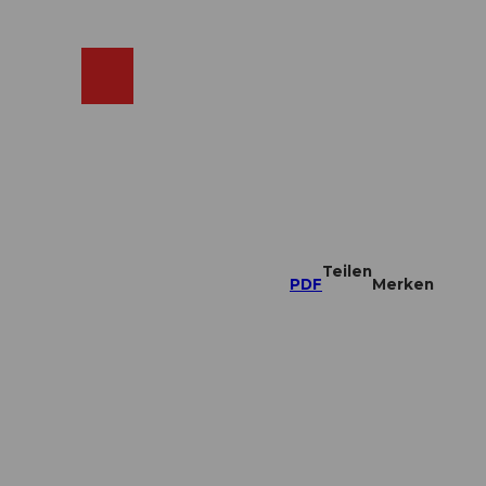
ebcams
Merkzettel
Suche
Shop
Teilen
PDF
Merken