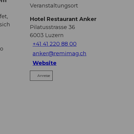
nem
Veranstaltungsort
et,
Hotel Restaurant Anker
sich
Pilatusstrasse 36
6003
Luzern
+41 41 220 88 00
ro
anker@remimag.ch
Website
Anreise