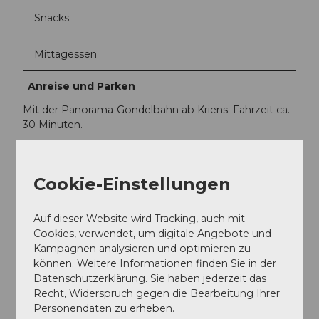
Snacks
Mittagessen
Anreise und Parken
Mit der Panorama-Gondelbahn ab Kriens. Fahrzeit ca.
30 Minuten.
Social Media
Cookie-Einstellungen
Facebook
Instagram
YouTube
Auf dieser Website wird Tracking, auch mit
Cookies, verwendet, um digitale Angebote und
Ansprechpartner:in
Kampagnen analysieren und optimieren zu
können. Weitere Informationen finden Sie in der
PILATUS-BAHNEN AG
Datenschutzerklärung. Sie haben jederzeit das
Recht, Widerspruch gegen die Bearbeitung Ihrer
Personendaten zu erheben.