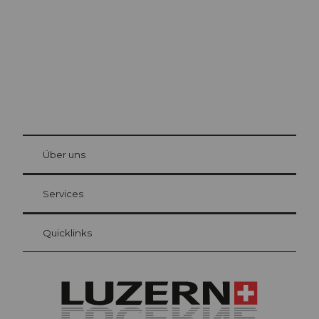
© Be
at Bre
chbü
hl
Über uns
Gästekarte Luzern
Ihre Vorteile als Übernachtungsgast
Services
Quicklinks