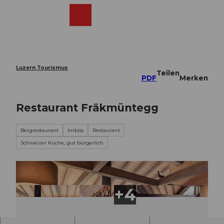
Z
u
Webcams
Merkzettel
Suche
Menü
Shop
m
I
n
h
a
Luzern Tourismus
Teilen
l
PDF
Merken
t
Restaurant Fräkmüntegg
Bergrestaurant
Imbiss
Restaurant
Schweizer Küche, gut bürgerlich