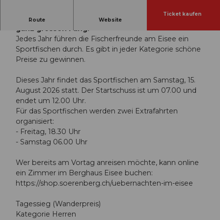
Ticket kaufen
Wir wünschen Petri Heil bei der Jagd nach dem
Route
Website
ganz grossen Fang.
Jedes Jahr führen die Fischerfreunde am Eisee ein
Sportfischen durch. Es gibt in jeder Kategorie schöne
Preise zu gewinnen.
Dieses Jahr findet das Sportfischen am Samstag, 15.
August 2026 statt. Der Startschuss ist um 07.00 und
endet um 12.00 Uhr.
Für das Sportfischen werden zwei Extrafahrten
organisiert:
- Freitag, 18.30 Uhr
- Samstag 06.00 Uhr
Wer bereits am Vortag anreisen möchte, kann online
ein Zimmer im Berghaus Eisee buchen:
https://shop.soerenberg.ch/uebernachten-im-eisee
Tagessieg (Wanderpreis)
Kategorie Herren