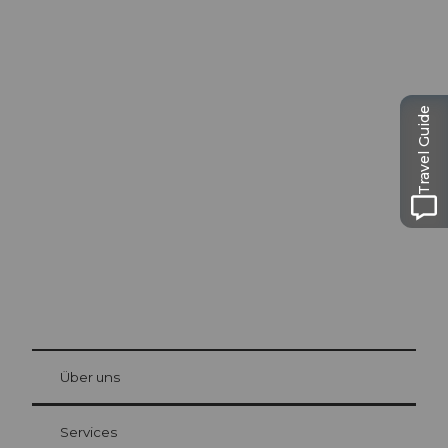
Ausflugstipps in
Travel Guide
Luzern
Die Stadt. Der See. Die Berge.
© Be
at Bre
chbü
hl
Über uns
Gästekarte Luzern
Ihre Vorteile als Übernachtungsgast
Services