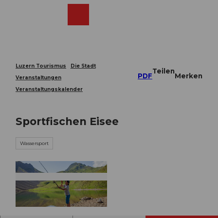
Z
u
Webcams
Merkzettel
Suche
Menü
Shop
m
I
n
h
a
Luzern Tourismus
Die Stadt
Teilen
l
PDF
Merken
Veranstaltungen
t
Veranstaltungskalender
Sportfischen Eisee
Wassersport
© Guidle.com