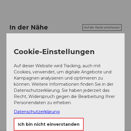
In der Nähe
Auf der Karte anschauen
Veranstaltung
Cookie-Einstellungen
Auf dieser Website wird Tracking, auch mit
Cookies, verwendet, um digitale Angebote und
Veranstaltungsort
Kampagnen analysieren und optimieren zu
können. Weitere Informationen finden Sie in der
Klostermatte
Datenschutzerklärung. Sie haben jederzeit das
Wydenstrasse
Recht, Widerspruch gegen die Bearbeitung Ihrer
6390
Engelberg
Personendaten zu erheben.
Anreise
Datenschutzerklärung
Ich bin nicht einverstanden