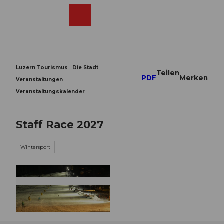
Z
u
Webcams
Merkzettel
Suche
Menü
Shop
m
I
n
h
a
Luzern Tourismus
Die Stadt
Teilen
l
PDF
Merken
Veranstaltungen
t
Veranstaltungskalender
Staff Race 2027
Wintersport
© Guidle.com