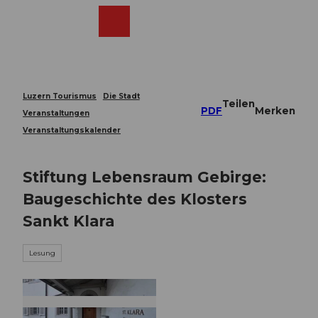
Z
u
Webcams
Merkzettel
Suche
Menü
Shop
m
I
n
h
a
Luzern Tourismus
Die Stadt
Teilen
l
PDF
Merken
Veranstaltungen
t
Veranstaltungskalender
Stiftung Lebensraum Gebirge:
Baugeschichte des Klosters
Sankt Klara
Lesung