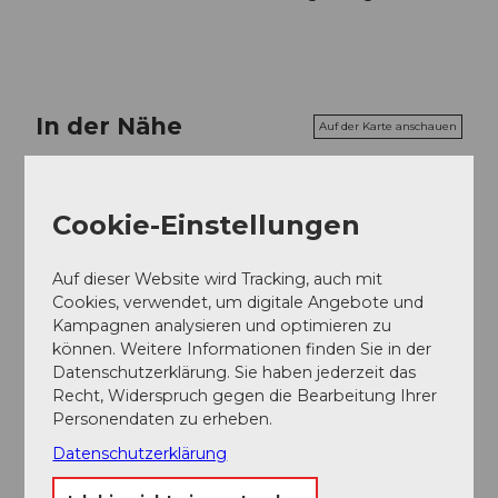
In der Nähe
Auf der Karte anschauen
Veranstaltung
Cookie-Einstellungen
Auf dieser Website wird Tracking, auch mit
Cookies, verwendet, um digitale Angebote und
Veranstaltungsort
Kampagnen analysieren und optimieren zu
Herrenhaus Grafenort
können. Weitere Informationen finden Sie in der
Herrenhaus
Datenschutzerklärung. Sie haben jederzeit das
6388
Obermatt bei Engelberg
Recht, Widerspruch gegen die Bearbeitung Ihrer
Personendaten zu erheben.
Website
Datenschutzerklärung
Anreise