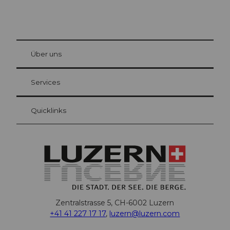
© Be
at Bre
chbü
hl
Über uns
Gästekarte Luzern
Ihre Vorteile als Übernachtungsgast
Services
Quicklinks
Zentralstrasse 5, CH-6002 Luzern
+41 41 227 17 17
,
luzern@luzern.com