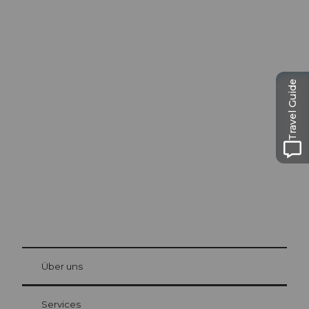
Ausflugstipps in
Travel Guide
Luzern
Die Stadt. Der See. Die Berge.
© Be
at Bre
chbü
hl
Über uns
Gästekarte Luzern
Ihre Vorteile als Übernachtungsgast
Services