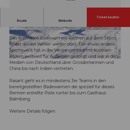
Ticket kaufen
Das Stöösler Badewannen-Rennen findet am
Route
Website
Samstag, 23. Januar 2027 statt.
© Guidle.com
© Guidle.com
Das legendäre Badewannen-Rennen auf dem Stoos
findet diesen Winter wieder statt. Der etwas andere
Sportevent hat in der Vergangenheit mit kuriosen
Bildern weltweit für Aufsehen gesorgt und war in den
© Guidle.com
Medien von Deutschland über Grossbritannien und
China bis nach Indien vertreten.
Rasant geht es in mindestens 3er Teams in den
bereitgestellten Badewannen die speziell für dieses
Rennen erstellte Piste runter bis zum Gasthaus
Balmberg.
Weitere Details folgen.