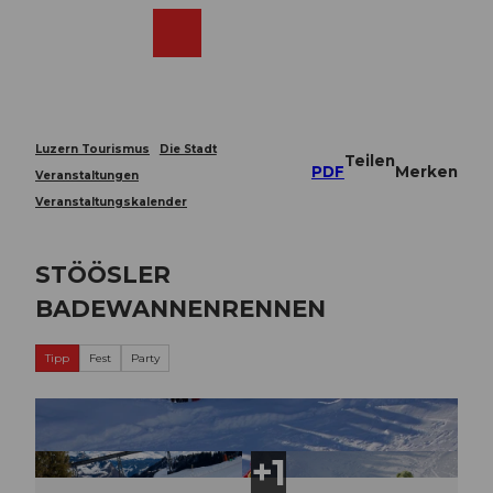
Z
u
Webcams
Merkzettel
Suche
Menü
Shop
m
I
n
h
a
Luzern Tourismus
Die Stadt
Teilen
l
PDF
Merken
Veranstaltungen
t
Veranstaltungskalender
STÖÖSLER
BADEWANNENRENNEN
Tipp
Fest
Party