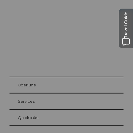
Ausflugstipps in
Luzern
Travel Guide
Die Stadt. Der See. Die Berge.
© Be
at Bre
chbü
hl
Über uns
Gästekarte Luzern
Ihre Vorteile als Übernachtungsgast
Services
Quicklinks