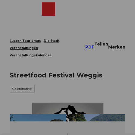
Z
u
Webcams
Merkzettel
Suche
Menü
Shop
m
I
n
h
a
Luzern Tourismus
Die Stadt
Teilen
l
PDF
Merken
Veranstaltungen
t
Veranstaltungskalender
Streetfood Festival Weggis
Gastronomie