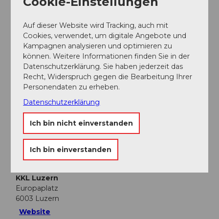
Cookie-Einstellungen
Auf dieser Website wird Tracking, auch mit
Cookies, verwendet, um digitale Angebote und
Kampagnen analysieren und optimieren zu
In der Nähe
Auf der Karte anschauen
können. Weitere Informationen finden Sie in der
Datenschutzerklärung. Sie haben jederzeit das
Recht, Widerspruch gegen die Bearbeitung Ihrer
Personendaten zu erheben.
Veranstaltung
Datenschutzerklärung
Essen und Trinken
Ich bin nicht einverstanden
Ich bin einverstanden
Veranstaltungsort
KKL Luzern
Europaplatz
6003
Luzern
Website