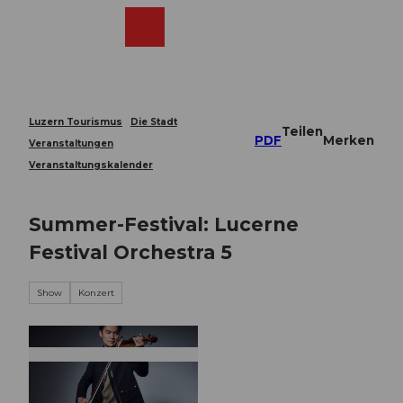
Z
u
Webcams
Merkzettel
Suche
Menü
Shop
m
I
n
h
a
Luzern Tourismus
Die Stadt
Teilen
l
PDF
Merken
Veranstaltungen
t
Veranstaltungskalender
Summer-Festival: Lucerne
Festival Orchestra 5
Show
Konzert