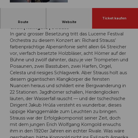
© Guidle.com
Ticket kaufen
Lucerne Festival Orchestra | Jakub Hrůša | Ray
Route
Website
Chen | Korngold | Strauss
In ganz grosser Besetzung tritt das Lucerne Festival
Orchestra zu diesem Konzert an: Richard Strauss’
farbenprächtige Alpensinfonie sieht allein 64 Streicher
vor, vierfach besetzte Holzbläser, acht Hörner auf der
Bühne und zwölf dahinter, dazu je vier Trompeten und
Posaunen, zwei Basstuben, zwei Harfen, Orgel,
Celesta und riesiges Schlagwerk. Aber Strauss holt aus
diesem gigantischen Klangkörper die feinsten
Nuancen heraus und schildert eine Bergwanderung in
22 Stationen. Jagdhörner schallen, Herdenglocken
läuten, der Wasserfall rauscht — und der tschechische
Dirigent Jakub Hrůša versteht es wunderbar, dieses
üppige Klanggemälde zum Leuchten zu bringen.
Strauss war der Erfolgskomponist seiner Zeit, doch
mit dem jungen Erich Wolfgang Korngold erwuchs
ihm in den 1920er Jahren ein echter Rivale. Was wäre
geschehen, hätte Korngold nicht ins Exil nach Amerika