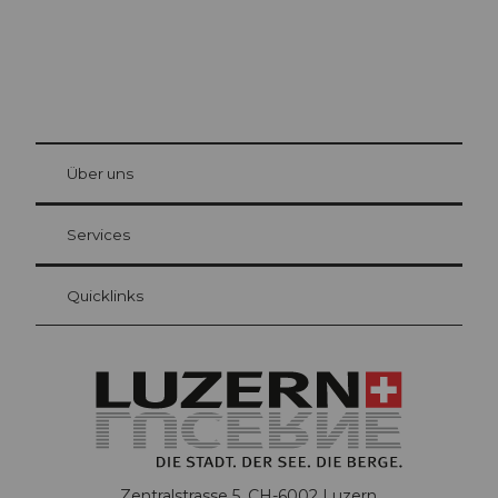
© Be
at Bre
chbü
hl
Über uns
Gästekarte Luzern
Ihre Vorteile als Übernachtungsgast
Services
Quicklinks
Zentralstrasse 5, CH-6002 Luzern