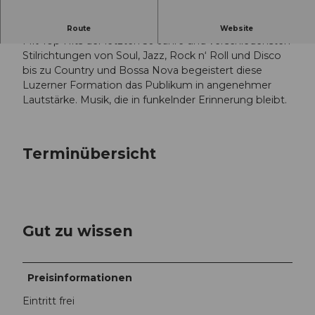
Konzert mit SonicSparkle.Band
Route
Website
Mit Top Hits der letzten 50 Jahre und verschiedensten
Stilrichtungen von Soul, Jazz, Rock n‘ Roll und Disco
bis zu Country und Bossa Nova begeistert diese
Luzerner Formation das Publikum in angenehmer
Lautstärke. Musik, die in funkelnder Erinnerung bleibt.
Terminübersicht
Gut zu wissen
Preisinformationen
Eintritt frei