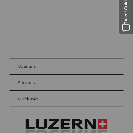
Travel Guide
© Be
at Bre
chbü
hl
Über uns
Gästekarte Luzern
Ihre Vorteile als Übernachtungsgast
Services
Quicklinks