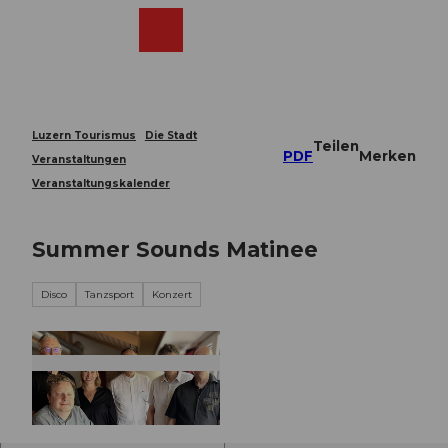
Z
u
Webcams
Merkzettel
Suche
Menü
Shop
m
I
n
h
a
Luzern Tourismus
Die Stadt
Teilen
l
PDF
Merken
Veranstaltungen
t
Veranstaltungskalender
Summer Sounds Matinee
Disco
Tanzsport
Konzert
© Guidle.com