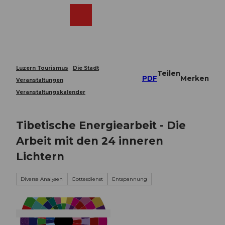
Z
u
Webcams
Merkzettel
Suche
Menü
Shop
m
I
n
h
a
Luzern Tourismus
Die Stadt
Teilen
l
PDF
Merken
Veranstaltungen
t
Veranstaltungskalender
Tibetische Energiearbeit - Die
Arbeit mit den 24 inneren
Lichtern
Diverse Analysen
Gottesdienst
Entspannung