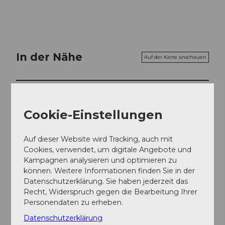
In der Nähe
Auf der Karte anschauen
Veranstaltung
Cookie-Einstellungen
Essen und Trinken
Auf dieser Website wird Tracking, auch mit
Cookies, verwendet, um digitale Angebote und
Kampagnen analysieren und optimieren zu
Veranstaltungsort
können. Weitere Informationen finden Sie in der
Datenschutzerklärung. Sie haben jederzeit das
Freiruum
Recht, Widerspruch gegen die Bearbeitung Ihrer
Gotthardweg
Personendaten zu erheben.
6422
Steinen
Datenschutzerklärung
Website