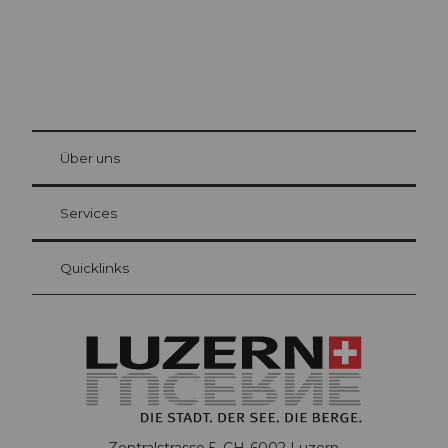
© Be
at Bre
chbü
hl
Über uns
Gästekarte Luzern
Ihre Vorteile als Übernachtungsgast
Services
Quicklinks