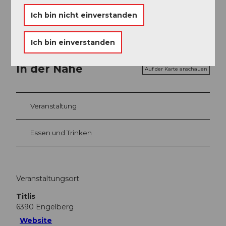
Gerschnistrasse 14 6390 Engelberg
Ich bin nicht einverstanden
Ich bin einverstanden
In der Nähe
Auf der Karte anschauen
Veranstaltung
Essen und Trinken
Veranstaltungsort
Titlis
6390
Engelberg
Website