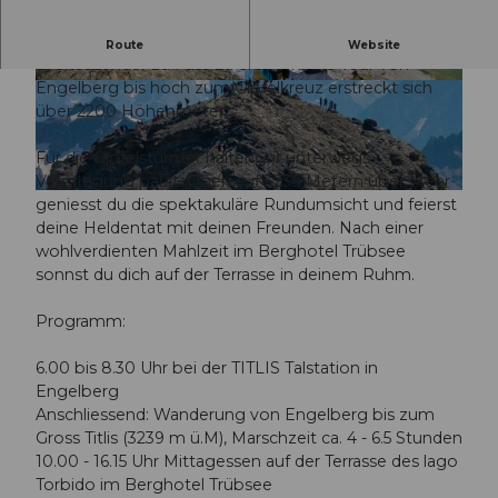
Auch in diesem Jahr hast du die Möglichkeit den
Route
Website
Dreitausender zu Fuss zu erobern. Die Tour von
Engelberg bis hoch zum Gipfelkreuz erstreckt sich
© Guidle.com
© Guidle.com
über 2200 Höhenmeter.
Für die Gipfelstürmer halten wir unterwegs
Verpflegung parat. Oben auf 3239 Metern über Meer
© Guidle.com
geniesst du die spektakuläre Rundumsicht und feierst
deine Heldentat mit deinen Freunden. Nach einer
wohlverdienten Mahlzeit im Berghotel Trübsee
sonnst du dich auf der Terrasse in deinem Ruhm.
Programm:
6.00 bis 8.30 Uhr bei der TITLIS Talstation in
Engelberg
Anschliessend: Wanderung von Engelberg bis zum
Gross Titlis (3239 m ü.M), Marschzeit ca. 4 - 6.5 Stunden
10.00 - 16.15 Uhr Mittagessen auf der Terrasse des lago
Torbido im Berghotel Trübsee