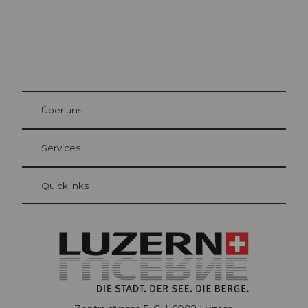
© Be
at Bre
chbü
hl
Über uns
Gästekarte Luzern
Ihre Vorteile als Übernachtungsgast
Services
Quicklinks