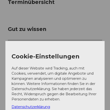
Terminübersicht
Gut zu wissen
Preisinformationen
Trophy-Package CHF 99.00
Cookie-Einstellungen
Mit Jahreskarte, Engelberg Summer Card und
Auf dieser Website wird Tracking, auch mit
Schneepass Plus Zentralschweiz CHF 64.00
Cookies, verwendet, um digitale Angebote und
Kampagnen analysieren und optimieren zu
Kinder 6-15 Jahre CHF 54.00
können. Weitere Informationen finden Sie in der
Datenschutzerklärung. Sie haben jederzeit das
Mit Jahreskarte, Engelberg Summer Card und
Recht, Widerspruch gegen die Bearbeitung Ihrer
Schneepass Plus Zentralschweiz CHF 37.00
Personendaten zu erheben.
Ansprechpartner:in
Datenschutzerklärung