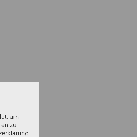
det, um
ren zu
zerklärung.