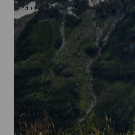
Yoga Package
Mind + Body Re-Set @ Hotel Waldegg
Das Angebot "Yoga Package" beinhaltet:
Yoga & Breathwork mit Expertin Samira Sch
Willkommen mit Smoothie oder Gingershot
Mind in nature re-set, walk + talk in der frei
1 Übernachtung im Premium Doppelzimmer mit
Nacht am Freitag oder Sonntag
Regionales Frühstücksbuffet bis 10.30 Uhr
Zugang auf Wellness Bereich, Badelandscha
Abreisetag
Lunch Paket
Abendessen SIAM 3 Gäng vegetarisches Me
Frische Früchte in der Lobby