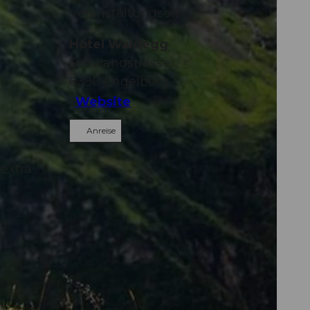
Veranstaltungsort
Hotel Waldegg
Schwandstrasse
6390
Engelberg
Website
Anreise
extra
nd