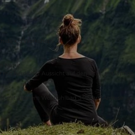
midli x 3 Workshops
en Natur
 herrlicher Aussicht auf den Titlis, mit Option 
ft mit alpinem Wohlfühlbad 34°C am Anreise- u
nü