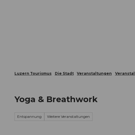
Z
ungen
Webcams
Gästekarte
u
m
Die Stadt
Die Erlebnisregion
I
n
h
a
l
t
Luzern Tourismus
Die Stadt
Veranstaltungen
Veransta
Yoga & Breathwork
Entspannung
Weitere Veranstaltungen