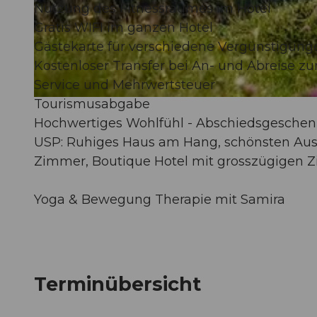
Nutzung des Fitnessraumes im Hotel
Gratis WIFI im ganzen Hotel
© Guidle.com
Gästekarte für verschiedene Vergünstigung
Kostenloser Transfer bei An- und Abreise 
Service und Mehrwertsteuer
Tourismusabgabe
© Guidle.com
Hochwertiges Wohlfühl - Abschiedsgeschen
USP: Ruhiges Haus am Hang, schönsten Aussi
Zimmer, Boutique Hotel mit grosszügigen
Yoga & Bewegung Therapie mit Samira
Terminübersicht