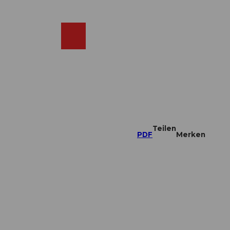
DE
ebcams
Merkzettel
Suche
Shop
Teilen
PDF
Merken