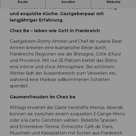
Französisches Bistro mit lègerem Flair mitten in
Route
Anrufen
Website
der Altstadt von Sursee. Herzliche Bedienung
und exquisite Küche. Gastgeberpaar mit
langjähriger Erfahrung.
Chez Be – leben wie Gott in Frankreich
Gastgeberin Romy Amrein und Chef de cuisine Beat
Amrein kreieren eine kulinarische Reise durch
Frankreichs Regionen wie die Bretagne, Côte d’Azur
und Provence. Mit nur 25 Plätzen bietet das Bistro
eine intime und chice Atmosphäre. Bei schönem
Wetter lädt der Aussenbereich zum Verweilen ein,
während eine Markise willkommenen Schatten
spendet.
Gaumenfreuden im Chez be
Mittags erwartet die Gäste herzhafte Menüs. Abends
können sie zwischen einem exquisiten 3-Gänge-Menü
oder à la carte Gerichten wählen. Beliebte Speisen
sind Entenleber-Terrine, Entrecôte Café de Paris,
Muscheln und Käseplatten mit Sorten aus Frankreich