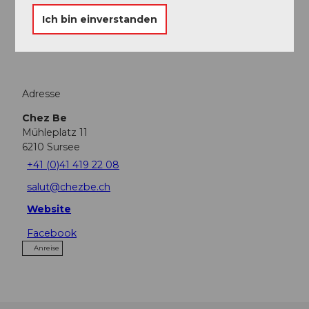
Ich bin einverstanden
Touren
Adresse
Chez Be
Mühleplatz 11
6210
Sursee
+41 (0)41 419 22 08
salut@chezbe.ch
Website
Facebook
Anreise