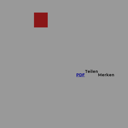
DE
ebcams
Merkzettel
Suche
Shop
Teilen
PDF
Merken