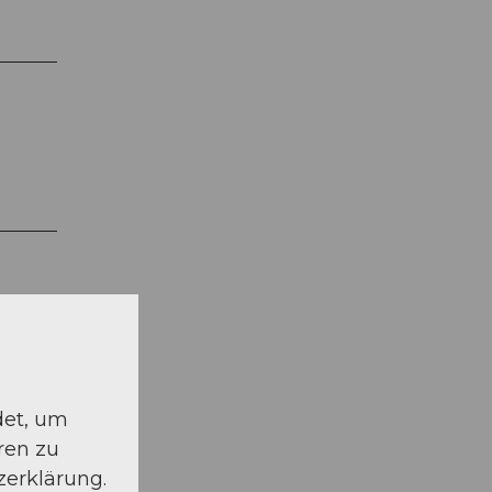
det, um
ren zu
zerklärung.