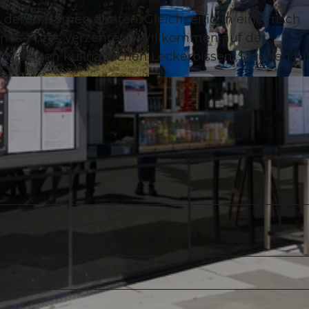
t
deren Namen erraten. Gleichzeitig in eine frisch
mes-Frites verzehren? Willkommen auf der
 seinen kulinarischen Leckerbissen. Staunen für
© rhpx.ch |
CC-BY-NC-ND