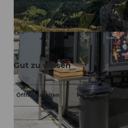
Panoramagrill - der Grillstand mit Aussich
Den Blick in die Weite geniessen, Berge und 
gegrillte Wurst beissen und knusprige Pom
Panoramaterrasse mit dem Panoramagrill und
Augen und Staunen für den Gaumen.
© Pilatus-Bahnen |
CC-BY-NC-ND
Gut zu wissen
Öffnungszeiten