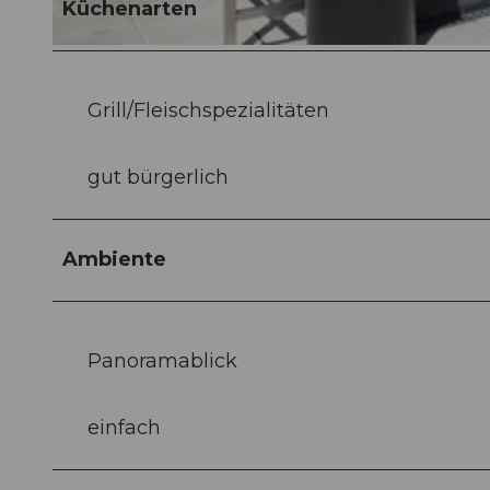
Küchenarten
©
CC-BY-NC-ND
Grill/Fleischspezialitäten
gut bürgerlich
Ambiente
Panoramablick
einfach