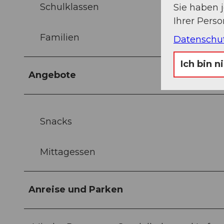
Schulklassen
Sie haben 
Ihrer Pers
Familien
Datenschu
Ich bin n
Angebote
Snacks
Mittagessen
Anreise und Parken