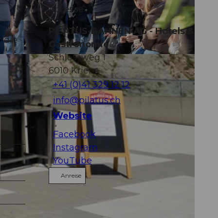
Adresse
PILATUS-BAHNEN AG - Hotels &
 die
Gastronomie
Schlossweg 1
6010
Kriens
+41 (0)41 329 12 12
info@pilatus.ch
Website
Facebook
Instagram
YouTube
Anreise