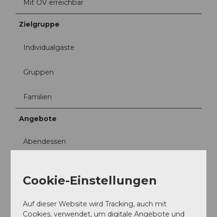
Mit ÖV erreichbar
Zielgruppe
Individualgäste
Gruppen
Familien
Angebote
Abendessen
Mittagessen
Cookie-Einstellungen
Feste/Hochzeiten
Auf dieser Website wird Tracking, auch mit
Social Media
Cookies, verwendet, um digitale Angebote und