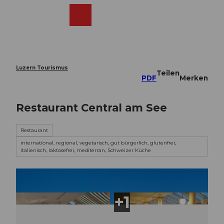
Z
u
Webcams
Merkzettel
Suche
Menü
Shop
m
I
n
h
a
Luzern Tourismus
Teilen
l
PDF
Merken
t
Restaurant Central am See
Restaurant
international, regional, vegetarisch, gut bürgerlich, glutenfrei,
italienisch, laktosefrei, mediterran, Schweizer Küche