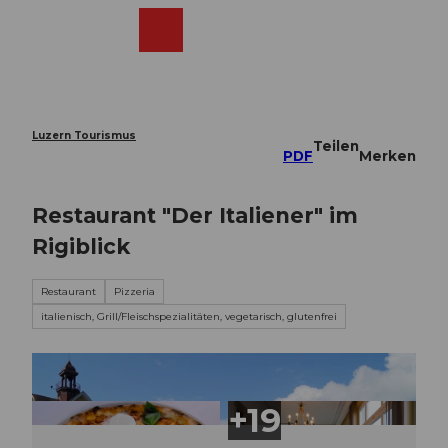
Z
u
Webcams
Merkzettel
Suche
Menü
Shop
m
I
n
h
a
Luzern Tourismus
Teilen
l
PDF
Merken
t
Restaurant "Der Italiener" im
Rigiblick
Restaurant
Pizzeria
italienisch, Grill/Fleischspezialitäten, vegetarisch, glutenfrei