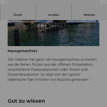
Der Italiener bietet eine original italienische
Route
Anrufen
Website
Spezialitätenküche direkt am See.
©
CC-BY-ND
©
CC-BY-ND
Hier erleben die Gäste italienische Gastfreundschaft,
feinstes Essen und ein liebevoll eingerichtetes
Ambiente. Die grosse Fensterfront ermöglicht den
Blick über den See direkt auf die Rigi.
©
CC-BY-NC-ND
Hausgemachtes
Der Italiener hat ganz viel Hausgemachtes zu bieten,
wie die feinen Pizzen aus der offenen Pizzastation,
verschiedene Pastavariationen oder Torten und
Dessertkreationen. So lässt sich der typisch
italienische Flair inmitten von Buochs geniessen.
Gut zu wissen