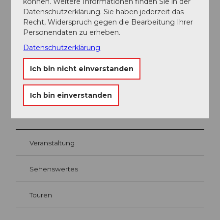
können. Weitere Informationen finden Sie in der
Menüs
Datenschutzerklärung. Sie haben jederzeit das
Recht, Widerspruch gegen die Bearbeitung Ihrer
Ansprechpartner:in
Personendaten zu erheben.
Datenschutzerklärung
Osvaldo Vitale
Ich bin nicht einverstanden
Ich bin einverstanden
In der Nähe
Auf der Karte anschauen
Veranstaltung
Sehenswertes
Touren