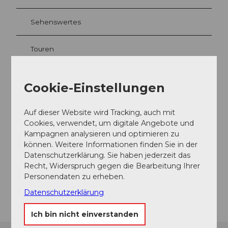
Sehenswertes
Touren
Cookie-Einstellungen
Kontaktdaten
Auf dieser Website wird Tracking, auch mit
SUPoint GmbH
Cookies, verwendet, um digitale Angebote und
Seeplatz 5
Kampagnen analysieren und optimieren zu
6374
Buochs
können. Weitere Informationen finden Sie in der
info@supoint.ch
Datenschutzerklärung. Sie haben jederzeit das
Website
Recht, Widerspruch gegen die Bearbeitung Ihrer
Personendaten zu erheben.
Anreise
Datenschutzerklärung
Ich bin nicht einverstanden