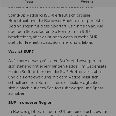
SUPlen auf dem Vierwaldstättersee - das Gefühl
Route
Website
zu haben, über den See laufen zu können.
Stand-Up Paddling (SUP) erfreut sich grosser
Beliebtheit und die Buochser Bucht bietet perfekte
Bedingungen für diese Sportart. Es fühlt sich an, wie
über den See zu laufen. So könnte man SUP
beschreiben, aber es ist noch weitaus mehr. SUP
steht für Freiheit, Spass, Sommer und Erlebnis.
Was ist SUP?
Auf einem etwas grösseren Surfbrett bewegt man
sich stehend mit einem langen Paddel. Im Gegensatz
zu den Surfbrettern sind die SUP-Bretter viel stabiler
und die Fortbewegung mit dem Paddel lässt sich
schnell erlernen. Somit ist es die ideale Möglichkeit
sich einfach auf dem See fortzubewegen und Spass
zu haben.
SUP in unserer Region
In Buochs gibt es mit dem SUPoint eine Fachcrew für