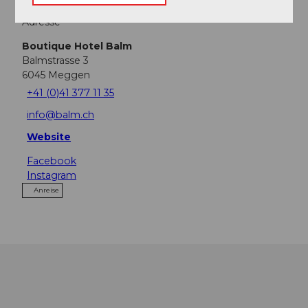
Adresse
Boutique Hotel Balm
Balmstrasse 3
6045
Meggen
+41 (0)41 377 11 35
info@balm.ch
Website
Facebook
Instagram
Anreise