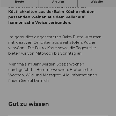
Im Restaurant La Pistache, welches mit viel Liebe
Route
Anrufen
Website
zum Detail eingerichtet ist, werden die
Köstlichkeiten aus der Balm-Küche mit den
passenden Weinen aus dem Keller auf
harmonische Weise verbunden.
Im gemütlich eingerichteten Balm Bistro wird man
mit kreativen Gerichten aus Beat Stofers Küche
verwöhnt. Die Bistro-Karte sowie die Tagesteller
bieten wir von Mittwoch bis Sonntag an.
Mehrmals im Jahr werden Spezialwochen
durchgeführt – Hummerwochen, Bretonische
Wochen, Wild und Metzgete. Alle Informationen
finden Sie auf balm.ch
Gut zu wissen