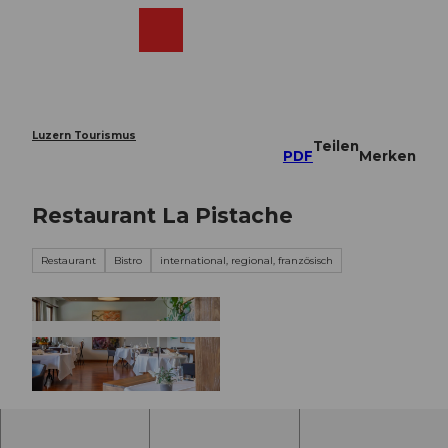
Z
u
Webcams
Merkzettel
Suche
Menü
Shop
m
I
n
h
a
Luzern Tourismus
Teilen
l
PDF
Merken
t
Restaurant La Pistache
Restaurant
Bistro
international, regional, französisch
© Maja Juzwiak