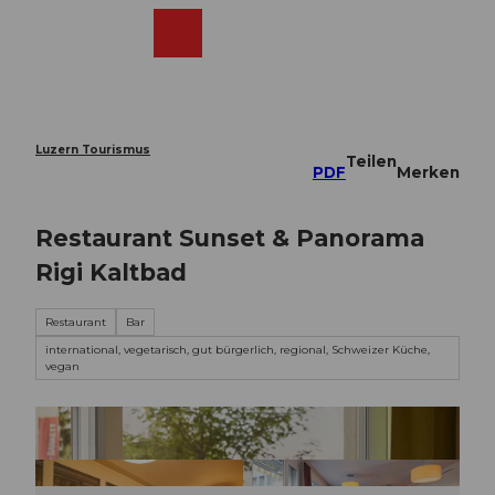
Z
u
Webcams
Merkzettel
Suche
Menü
Shop
m
I
n
h
a
Luzern Tourismus
Teilen
l
PDF
Merken
t
Restaurant Sunset & Panorama
Rigi Kaltbad
Restaurant
Bar
international, vegetarisch, gut bürgerlich, regional, Schweizer Küche,
vegan