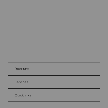
Ausflugstipps in
Luzern
Die Stadt. Der See. Die Berge.
© Be
at Bre
chbü
hl
Über uns
Gästekarte Luzern
Ihre Vorteile als Übernachtungsgast
Services
Quicklinks