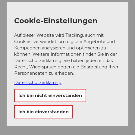
Frühstück
Cookie-Einstellungen
Abendessen
Auf dieser Website wird Tracking, auch mit
Cookies, verwendet, um digitale Angebote und
Feste/Hochzeiten
Kampagnen analysieren und optimieren zu
können. Weitere Informationen finden Sie in der
Produkte
Datenschutzerklärung. Sie haben jederzeit das
Recht, Widerspruch gegen die Bearbeitung Ihrer
Fisch
Personendaten zu erheben.
Datenschutzerklärung
Social Media
Facebook
Ich bin nicht einverstanden
Instagram
Ich bin einverstanden
Ansprechpartner:in
Aron und Angela Boddé