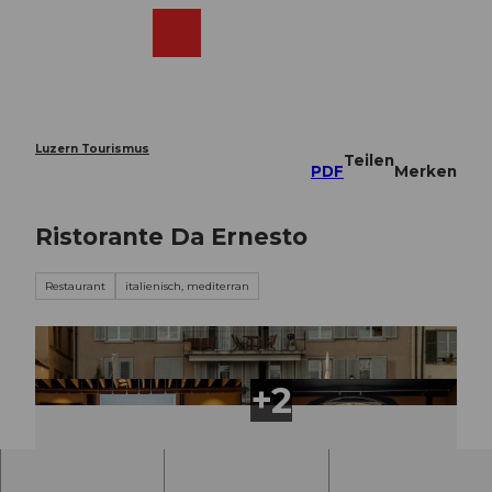
Z
u
Webcams
Merkzettel
Suche
Menü
Shop
m
I
n
h
a
Luzern Tourismus
Teilen
l
PDF
Merken
t
Ristorante Da Ernesto
Restaurant
italienisch, mediterran