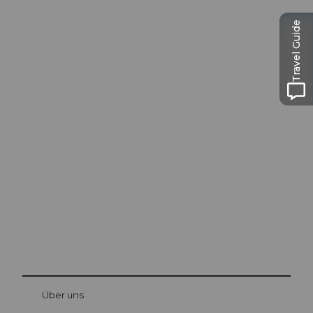
Travel Guide
Ausflugstipps in
Luzern
Die Stadt. Der See. Die Berge.
© Be
at Bre
chbü
hl
Über uns