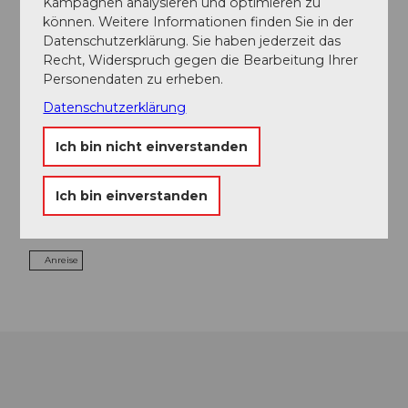
Kampagnen analysieren und optimieren zu
können. Weitere Informationen finden Sie in der
Datenschutzerklärung. Sie haben jederzeit das
Recht, Widerspruch gegen die Bearbeitung Ihrer
Adresse
Personendaten zu erheben.
Datenschutzerklärung
Da Ernesto
Rathausquai 11
6004
Luzern
Ich bin nicht einverstanden
+41 (0)41 410 17 44
Ich bin einverstanden
da.ernesto@gastrag.ch
Website
Anreise