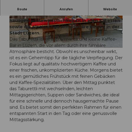
Hausgemacht trifft Harmonie und Leidenschaft.
Route
Anrufen
Website
Erleben Sie die Liebe zum Detail und den
hausgemachten Köstlichkeiten in allen Facetten
© Lena Zürcher |
CC-BY-NC-ND
© Lena Zürcher |
CC-BY-NC-ND
sowie die einzigartige Atmosphäre mitten in der
Stadt Luzern.
Das Taburettli ist eine charmante und kleine Kaffee-
Bar in Luzern, die vor allem durch ihre familiäre
© Lena Zürcher |
CC-BY-NC-ND
Atmosphäre besticht. Obwohl es unscheinbar wirkt,
ist es ein Geheimtipp für die tägliche Verpflegung. Der
Fokus liegt auf qualitativ hochwertigem Kaffee und
einer frischen, unkomplizierten Küche. Morgens bietet
es ein gemütliches Frühstück mit feinen Gebäcken
und Kaffee-Spezialitäten. Über den Mittag punktet
das Taburettli mit wechselnden, leichten
Mittagsgerichten, Suppen oder Sandwiches, die ideal
für eine schnelle und dennoch hausgemachte Pause
sind. Es bietet somit den perfekten Rahmen für einen
entspannten Start in den Tag oder eine genussvolle
Mittagsstärkung.