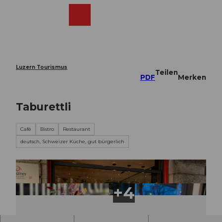
Z
u
Webcams
Merkzettel
Suche
Menü
Shop
m
I
n
h
a
Luzern Tourismus
Teilen
l
PDF
Merken
t
Taburettli
Café
Bistro
Restaurant
deutsch, Schweizer Küche, gut bürgerlich