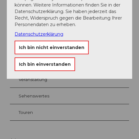
können. Weitere Informationen finden Sie in der
Ansprechpartner:in
Datenschutzerklärung. Sie haben jederzeit das
Recht, Widerspruch gegen die Bearbeitung Ihrer
Taburettli
Personendaten zu erheben.
Datenschutzerklärung
Ich bin nicht einverstanden
In der Nähe
Auf der Karte anschauen
Ich bin einverstanden
Veranstaltung
Sehenswertes
Touren