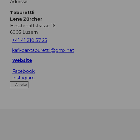
Adresse
Taburettli
Lena Zürcher
Hirschmattstrasse 16
6003
Luzern
+41 41 210 37 25
kafi-bar-taburettli@gmx.net
Website
Facebook
Instagram
Anreise