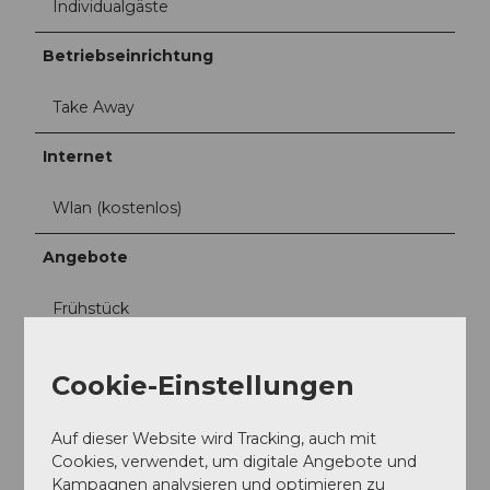
Individualgäste
Betriebseinrichtung
Take Away
Internet
Wlan (kostenlos)
Angebote
Frühstück
Mittagessen
Cookie-Einstellungen
Social Media
Auf dieser Website wird Tracking, auch mit
Facebook
Cookies, verwendet, um digitale Angebote und
Instagram
Kampagnen analysieren und optimieren zu