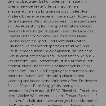
dem großzügigen Balkon oder der Terrasse mit
Cheminée – perfekte Orte, um nach einem
erlebnisreichen Tag Entspannung zu finden. Für
Kinder gibt es einen eigenen Garten zum Toben, und
der anliegende Wald lädt zu sicheren Spielabenteuern
ein. Die Ausrüstung für Ihre Sportaktivitäten findet
bequem Platz im großzügigen Keller. Die Lage des
Chalets bietet im Sommer wie im Winter ideale
Bedingungen für Sport- und Freizeitaktivitäten.
Erkunden Sie das Wanderparadies direkt vor Ihrer
Haustür oder nutzen Sie die Skipisten, die mit dem
Skibus leicht erreichbar sind. Loipen finden Sie nur 3
km entfernt. Das Dorfzentrum ist in 5 Autominuten
erreicht; eine Bushaltestelle befindet sich nur 300
Meter vom Chalet. Ob Bergsteigen, Mountainbiking
oder eine Runde Golf – die Möglichkeiten sind
vielseitig und lassen keine Wünsche offen. Entdecken
Sie das "Chalet Bem Brüggli" als Ihren ganz
besonderen Ort in der UNESCO Biosphäre Entlebuch,
dem "Wilden Westen von Luzern". Freuen Sie sich auf
einen Aufenthalt, der Ihnen unvergessliche Momente
der Ruhe und Aktivität im Herzen der Schweiz bietet.