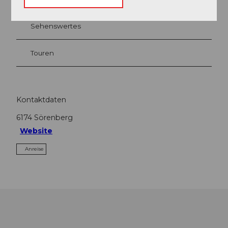
Sehenswertes
Touren
Kontaktdaten
6174
Sörenberg
Website
Anreise