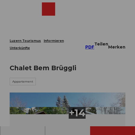
Z
u
Webcams
Merkzettel
Suche
Menü
Shop
m
I
n
h
a
Luzern Tourismus
Informieren
Teilen
l
PDF
Merken
Unterkünfte
t
Chalet Bem Brüggli
Appartement