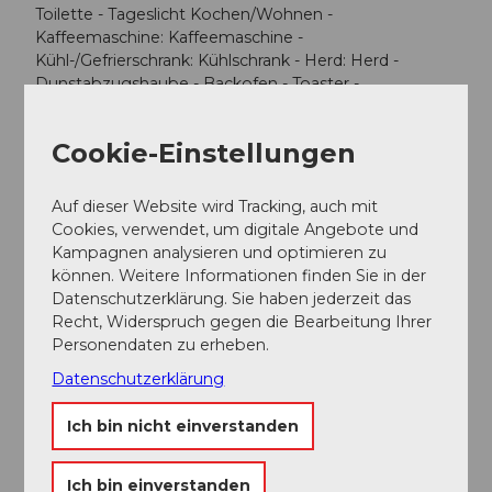
Toilette - Tageslicht Kochen/Wohnen -
Kaffeemaschine: Kaffeemaschine -
Kühl-/Gefrierschrank: Kühlschrank - Herd: Herd -
Dunstabzugshaube - Backofen - Toaster -
Wasserkocher - Anzahl Esstische: 1 - Gesamtzahl
Sitzplätze: 6 - Anzahl Wohnzimmer: 1 Entertainment -
Cookie-Einstellungen
Fernseher: TV, Kabel-TV - DVD-Player Hauswirtschaft -
Staubsauger Außenbereich - Outdoormöbel - Grill: Grill
Umgebung - Aussicht: Berg, Garten, Wald, Wiese -
Auf dieser Website wird Tracking, auch mit
Lebensmittelhandel: 2,0 km - Cafés/Restaurants: 300
Cookies, verwendet, um digitale Angebote und
m - Bahnhof: 15,0 km - Ski - Skilanglauf: 3,0 km -
Kampagnen analysieren und optimieren zu
Berg-/Seilbahn: 2,0 km Besonderheiten - Chalet Art d.
können. Weitere Informationen finden Sie in der
Gebäudes: Einfamilienhaus.
Datenschutzerklärung. Sie haben jederzeit das
Recht, Widerspruch gegen die Bearbeitung Ihrer
Personendaten zu erheben.
Datenschutzerklärung
In der Nähe
Auf der Karte anschauen
Ich bin nicht einverstanden
Ich bin einverstanden
Veranstaltung