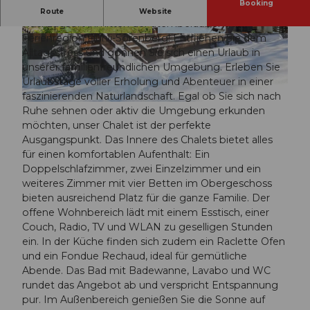
Booking
Herzlich willkommen im "Chalet Bem Brüggli" – Ihrem
Route
Website
Rückzugsort inmitten der atemberaubenden
Ferienregion Flühli-Sörenberg! Entfliehen Sie dem
© swisshotel
© swisshotel
Alltagsstress und gönnen Sie sich einen Urlaub in
unserer familienfreundlichen Umgebung. Erleben Sie
Urlaubstage voller Erholung und Abenteuer in einer
faszinierenden Naturlandschaft. Egal ob Sie sich nach
© swisshotel
Ruhe sehnen oder aktiv die Umgebung erkunden
möchten, unser Chalet ist der perfekte
Ausgangspunkt. Das Innere des Chalets bietet alles
für einen komfortablen Aufenthalt: Ein
Doppelschlafzimmer, zwei Einzelzimmer und ein
weiteres Zimmer mit vier Betten im Obergeschoss
bieten ausreichend Platz für die ganze Familie. Der
offene Wohnbereich lädt mit einem Esstisch, einer
Couch, Radio, TV und WLAN zu geselligen Stunden
ein. In der Küche finden sich zudem ein Raclette Ofen
und ein Fondue Rechaud, ideal für gemütliche
Abende. Das Bad mit Badewanne, Lavabo und WC
rundet das Angebot ab und verspricht Entspannung
pur. Im Außenbereich genießen Sie die Sonne auf