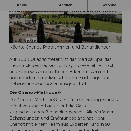
Chenot Palace Weggis ist das führende Health
Route
Anrufen
Website
Wellness Retreat aus dem renommierten Hause
Chenot. Das Hotel liegt am Fuße der Schweizer
c
c
Alpen, am Ufer des malerischen
s
s
Vierwaldstättersees.
m
m
In diesem eleganten Gebäude entspannen
_
_
erholungssuchende Gäste mit den exklusiven 7
C
1
c
Nächte Chenot-Programmen und Behandlungen.
h
.
s
e
C
m
Auf 5.000 Quadratmetern ist das Medical Spa, das
n
h
_
Herzstück des Hauses, für Diagnoseverfahren nach
o
e
C
neuesten wissenschaftlichen Erkenntnissen und
t
n
h
hochmoderne medizinische Untersuchungs- und
_
o
e
Behandlungsmethoden ausgestattet.
P
t
n
a
_
Die Chenot-Methode®
o
l
D
Die Chenot-Methode® steht für ein leistungsstarkes,
t
a
e
effektives und individuell auf die Gäste
_
c
t
zugeschnittenes Behandlungspaket. Alle Verfahren,
P
e
o
Behandlungen und Ernährungspläne hat Henri
a
_
x
Chenot mit einem Team aus Experten rund in 50
l
W
_
Jahren Forschung und Erfahrung entwickelt.