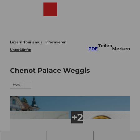
Z
u
Webcams
Merkzettel
Suche
Menü
Shop
m
I
n
h
a
Luzern Tourismus
Informieren
Teilen
l
PDF
Merken
Unterkünfte
t
Chenot Palace Weggis
Hotel