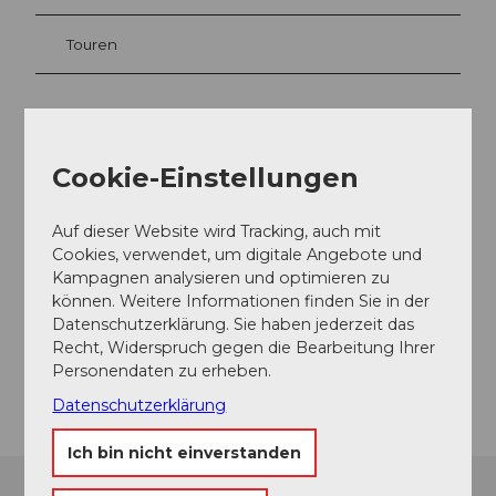
c
f
V
_
a
i
Touren
M
s
e
a
t
w
s
_
_
s
_
2
a
c
Kontaktdaten
f
g
9
Cookie-Einstellungen
d
Chenot Palace Weggis
e
7
7
Hertensteinstrasse 34
_
0
0
6353
Weggis
Auf dieser Website wird Tracking, auch mit
-
4
b
Cookies, verwendet, um digitale Angebote und
_
c
+41 41 255 20 00
4
Kampagnen analysieren und optimieren zu
C
d
reservation@chenotpalaceweggis.com
7
können. Weitere Informationen finden Sie in der
o
7
2
Datenschutzerklärung. Sie haben jederzeit das
p
c
Website
c
Recht, Widerspruch gegen die Bearbeitung Ihrer
y
1
.
Personendaten zu erheben.
Anreise
_
.
j
2
j
Datenschutzerklärung
p
6
p
g
2
g
Ich bin nicht einverstanden
0
1